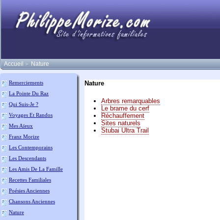
Accueil
Nature
>
Nature
Remerciements
La Pointe Du Raz
Arbres remarquables
Qui Suis-Je ?
Le brame du cerf
Voyages Et Randos
Réchauffement
Sites naturels
Mes Aïeux
Stubai Ultra Trail
Franz Morize
Les Contemporains
Les Descendants
Les Amis De La Famille
Recettes Familiales
Poésies Anciennes
Chansons Anciennes
Nature