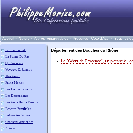
Accueil
Nature
Arbres remarquables
Provence - Côte d'Azur
Bouches d
>
>
>
>
Département des Bouches du Rhône
Remerciements
La Pointe Du Raz
Le "Géant de Provence", un platane à L
Qui Suis-Je ?
Voyages Et Randos
Mes Aïeux
Franz Morize
Les Contemporains
Les Descendants
Les Amis De La Famille
Recettes Familiales
Poésies Anciennes
Chansons Anciennes
Nature