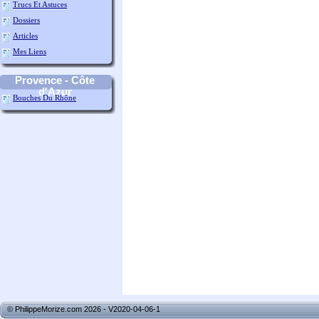
Trucs Et Astuces
Dossiers
Articles
Mes Liens
Provence - Côte
d'Azur
Bouches Du Rhône
© PhilippeMorize.com 2026 - V2020-04-06-1