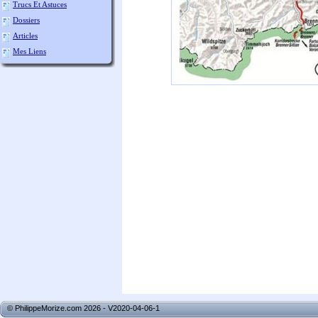
Trucs Et Astuces
Dossiers
Articles
Mes Liens
© PhilippeMorize.com 2026 - V2020-04-06-1