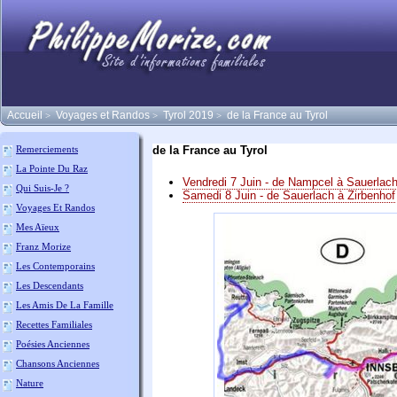
Accueil
Voyages et Randos
Tyrol 2019
de la France au Tyrol
>
>
>
de la France au Tyrol
Remerciements
La Pointe Du Raz
Vendredi 7 Juin - de Nampcel à Sauerlac
Qui Suis-Je ?
Samedi 8 Juin - de Sauerlach à Zirbenhof
Voyages Et Randos
Mes Aïeux
Franz Morize
Les Contemporains
Les Descendants
Les Amis De La Famille
Recettes Familiales
Poésies Anciennes
Chansons Anciennes
Nature