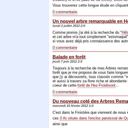
Vous trouverez cette longue étude en cliquan
0 commentaire
Un nouvel arbre remarquable en H
lundi 2 juillet 2012 2:0
Comme promis j'ai été à la recherche du "
Hêt
et cet arbre m'a tout simplement "estomaqué" p
si vous avez déjà pris connaissance des autres
0 commentaire
Balade en forêt
jeudi 7 juin 2012 2:0
Toujours à la recherche de mes Arbres remarq
forêt que je me propose de vous faire longuem
que j'y ai découverts, tous classés comme "re
et aussi à travers sa flore riche et abondant
coeur de cette
forêt de Hez-Froidmont
...
0 commentaire
Du nouveau coté des Arbres Rema
mercredi 15 février 2012 1:0
C'est dans le Finistère que viennent de nous 
ces
3 ifs situés dans l'enclos paroissial de 
ainsi que