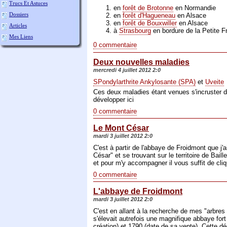
Trucs Et Astuces
en
forêt de Brotonne
en Normandie
Dossiers
en
forêt d'Hagueneau
en Alsace
en
forêt de Bouxwiller
en Alsace
Articles
à
Strasbourg
en bordure de la Petite F
Mes Liens
0 commentaire
Deux nouvelles maladies
mercredi 4 juillet 2012 2:0
SPondylarthrite Ankylosante (SPA)
et
Uveite
Ces deux maladies étant venues s'incruster 
développer ici
0 commentaire
Le Mont César
mardi 3 juillet 2012 2:0
C'est à partir de l'abbaye de Froidmont que j'
César" et se trouvant sur le territoire de Bail
et pour m'y accompagner il vous suffit de cli
0 commentaire
L'abbaye de Froidmont
mardi 3 juillet 2012 2:0
C'est en allant à la recherche de mes "arbres 
s'élevait autrefois une magnifique abbaye fo
création) et 1790 (date de sa vente). Cette dé