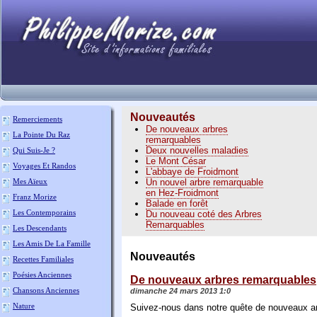
Nouveautés
Remerciements
De nouveaux arbres
La Pointe Du Raz
remarquables
Deux nouvelles maladies
Qui Suis-Je ?
Le Mont César
Voyages Et Randos
L'abbaye de Froidmont
Mes Aïeux
Un nouvel arbre remarquable
en Hez-Froidmont
Franz Morize
Balade en forêt
Les Contemporains
Du nouveau coté des Arbres
Remarquables
Les Descendants
Les Amis De La Famille
Nouveautés
Recettes Familiales
Poésies Anciennes
De nouveaux arbres remarquables
Chansons Anciennes
dimanche 24 mars 2013 1:0
Nature
Suivez-nous dans notre quête de nouveaux a