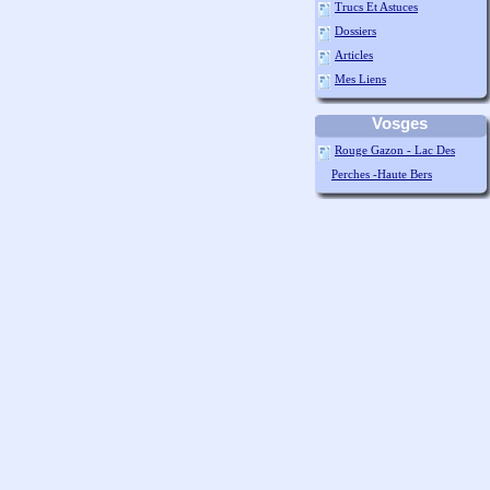
Trucs Et Astuces
Dossiers
Articles
Mes Liens
Vosges
Rouge Gazon - Lac Des
Perches -Haute Bers