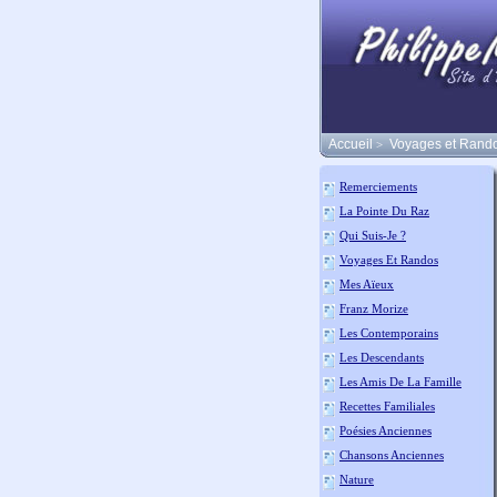
Accueil
Voyages et Rand
>
Remerciements
La Pointe Du Raz
Qui Suis-Je ?
Voyages Et Randos
Mes Aïeux
Franz Morize
Les Contemporains
Les Descendants
Les Amis De La Famille
Recettes Familiales
Poésies Anciennes
Chansons Anciennes
Nature