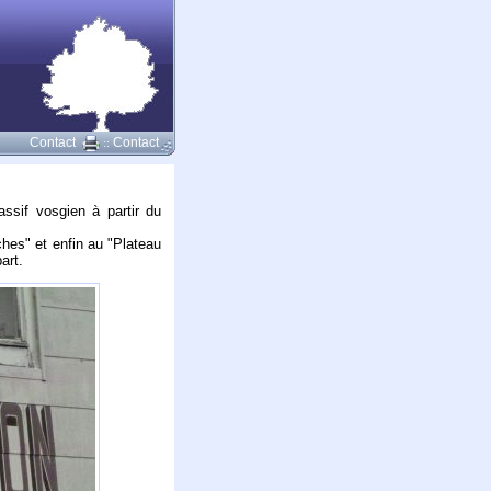
Contact
Contact
::
ssif vosgien à partir du
hes" et enfin au "Plateau
art.