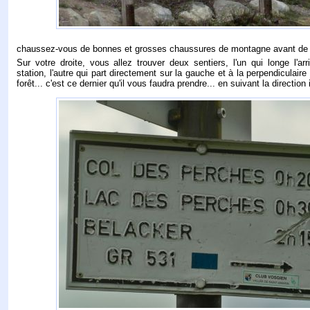
chaussez-vous de bonnes et grosses chaussures de montagne avant de p
Sur votre droite, vous allez trouver deux sentiers, l'un qui longe l'ar
station, l'autre qui part directement sur la gauche et à la perpendiculair
forêt... c'est ce dernier qu'il vous faudra prendre... en suivant la directio