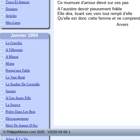
Trucs Et Astuces
Ce murmure d’amour élevé sur ses pas
A l’austère devoir pieusement fidèle
Dossiers
Elle dira, lisant ses vers tout rempli d’elle
Articles
Qu’elle est donc cette femme et ne comprend
Mes Liens
Arvers
Janvier 1894
Le Crucifix
A Villequier
A Minon
Moïse
Presqu'une Fable
Le Vase Brisé
Le Soulier De Corneille
Sonnet
A Une Jeune Fille
La Source
Prière Dans Les Bois
Découragement
Mort De Jeanne D'Arc
© PhilippeMorize.com 2026 - V2020-04-06-1
Les Hirondelles
Adieu À La Vie