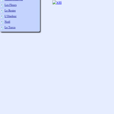
Les Fleurs
Le Rosier
L'Oiseleur
Noël
Le Turco