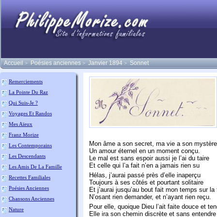
Accueil
Poésies anciennes
Janvier 1894
Sonnet
>
>
>
Remerciements
La Pointe Du Raz
Qui Suis-Je ?
Voyages Et Randos
Mes Aïeux
Franz Morize
Mon âme a son secret, ma vie a son mystère
Les Contemporains
Un amour éternel en un moment conçu.
Les Descendants
Le mal est sans espoir aussi je l’ai du taire
Et celle qui l’a fait n’en a jamais rien su
Les Amis De La Famille
Hélas, j’aurai passé près d’elle inaperçu
Recettes Familiales
Toujours à ses côtés et pourtant solitaire
Poésies Anciennes
Et j’aurai jusqu’au bout fait mon temps sur la 
N’osant rien demander, et n’ayant rien reçu.
Chansons Anciennes
Pour elle, quoique Dieu l’ait faite douce et te
Nature
Elle ira son chemin discrète et sans entendre