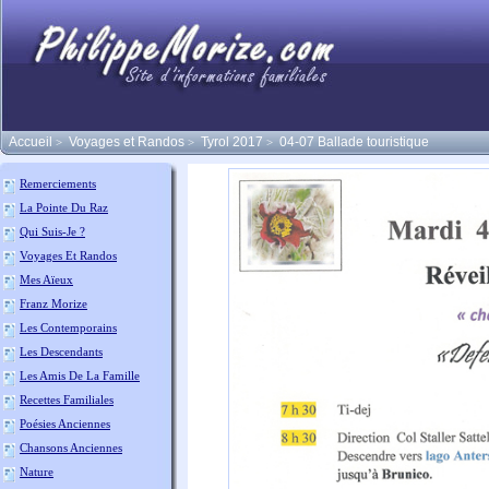
Accueil
Voyages et Randos
Tyrol 2017
04-07 Ballade touristique
>
>
>
Remerciements
La Pointe Du Raz
Qui Suis-Je ?
Voyages Et Randos
Mes Aïeux
Franz Morize
Les Contemporains
Les Descendants
Les Amis De La Famille
Recettes Familiales
Poésies Anciennes
Chansons Anciennes
Nature