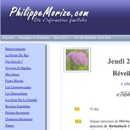
Accueil
Voyages et Randos
Tyrol 2017
29-06 Winkler Vich Alm
>
>
>
Remerciements
La Pointe Du Raz
Qui Suis-Je ?
Voyages Et Randos
Mes Aïeux
Franz Morize
Les Contemporains
Les Descendants
Les Amis De La Famille
Recettes Familiales
Poésies Anciennes
Chansons Anciennes
Nature