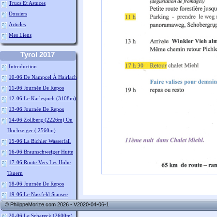
Trucs Et Astuces
Dossiers
Articles
Mes Liens
Tyrol 2017
Introduction
10-06 De Nampcel À Hairlach
11-06 Journée De Repos
12-06 Le Karlesjoch (3108m)
13-06 Journée De Repos
14-06 Zollberg (2226m) Ou
Hochzeiger ( 2560m)
15-06 La Bichler Wasserfall
16-06 Braunschweiger Hutte
17-06 Route Vers Les Hohe
Tauern
18-06 Journée De Repos
19-06 Le Nassfeld Stausee
© PhilippeMorize.com 2026 - V2020-04-06-1
(2300m)
20-06 Le Schareck (2600m)