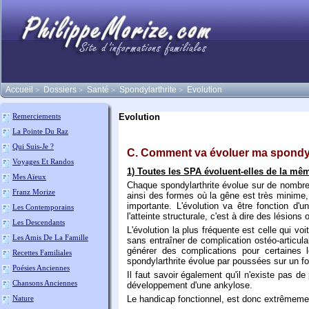
Accueil
Dossiers
Santé
Spondylarthrite
Evolution
>
>
>
>
Evolution
Remerciements
La Pointe Du Raz
Qui Suis-Je ?
C. Comment va évoluer ma spondyl
Voyages Et Randos
1) Toutes les SPA évoluent-elles de la mê
Mes Aïeux
Chaque spondylarthrite évolue sur de nombreu
Franz Morize
ainsi des formes où la gêne est très minime, 
importante. L'évolution va être fonction d'un
Les Contemporains
l'atteinte structurale, c'est à dire des lésions 
Les Descendants
L'évolution la plus fréquente est celle qui v
Les Amis De La Famille
sans entraîner de complication ostéo-articul
générer des complications pour certaines l
Recettes Familiales
spondylarthrite évolue par poussées sur un fo
Poésies Anciennes
Il faut savoir également qu'il n'existe pas de 
Chansons Anciennes
développement d'une ankylose.
Nature
Le handicap fonctionnel, est donc extrêmement