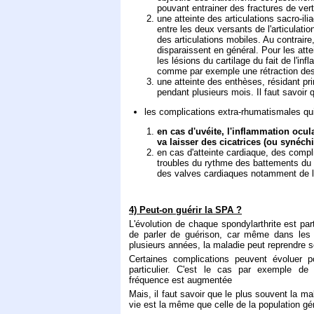
pouvant entrainer des fractures de ver
une atteinte des articulations sacro-i
entre les deux versants de l'articulati
des articulations mobiles. Au contraire,
disparaissent en général. Pour les atte
les lésions du cartilage du fait de l'in
comme par exemple une rétraction des 
une atteinte des enthèses, résidant pr
pendant plusieurs mois. Il faut savoir 
les complications extra-rhumatismales qui
en cas d'uvéite, l'inflammation ocul
va laisser des cicatrices (ou synéch
en cas d'atteinte cardiaque, des compli
troubles du rythme des battements du
des valves cardiaques notamment de la
4) Peut-on guérir la SPA ?
L'évolution de chaque spondylarthrite est partic
de parler de guérison, car même dans les 
plusieurs années, la maladie peut reprendre 
Certaines complications peuvent évoluer p
particulier. C'est le cas par exemple de 
fréquence est augmentée
Mais, il faut savoir que le plus souvent la m
vie est la même que celle de la population gé