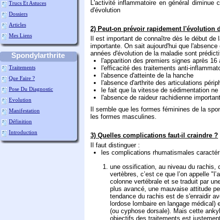
L'activité inflammatoire en général diminue 
Trucs Et Astuces
d'évolution
Dossiers
Articles
2) Peut-on prévoir rapidement l'évolution 
Mes Liens
Il est important de connaître dès le début de 
importante. On sait aujourd'hui que l'absence
années d'évolution de la maladie sont prédicti
Spondylarthrite
l'apparition des premiers signes après 16
Traitements
l'efficacité des traitements anti-inflammat
l'absence d'atteinte de la hanche
Que Faire ?
l'absence d'arthrite des articulations péri
Pose Du Diagnostic
le fait que la vitesse de sédimentation n
l'absence de raideur rachidienne importan
Evolution
Il semble que les formes féminines de la spo
Manifestation
les formes masculines.
Définition
Introduction
3) Quelles complications faut-il craindre ?
Il faut distinguer :
les complications rhumatismales caractér
une ossification, au niveau du rachis, 
vertèbres, c’est ce que l’on appelle "l
colonne vertébrale et se traduit par u
plus avancé, une mauvaise attitude peut
tendance du rachis est de s'enraidir av
lordose lombaire en langage médical) 
(ou cyphose dorsale). Mais cette ankyl
objectifs des traitements est justement