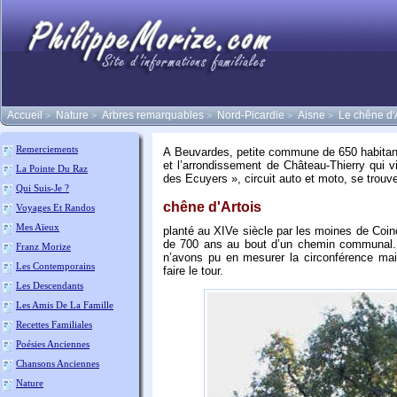
Accueil
Nature
Arbres remarquables
Nord-Picardie
Aisne
Le chêne d'
>
>
>
>
>
Remerciements
A Beuvardes, petite commune de 650 habitant
et l’arrondissement de Château-Thierry qui vi
La Pointe Du Raz
des Ecuyers », circuit auto et moto, se trouve
Qui Suis-Je ?
chêne d'Artois
Voyages Et Randos
Mes Aïeux
planté au XIVe siècle par les moines de Coinc
de 700 ans au bout d’un chemin communal. S
Franz Morize
n’avons pu en mesurer la circonférence mai
Les Contemporains
faire le tour.
Les Descendants
Les Amis De La Famille
Recettes Familiales
Poésies Anciennes
Chansons Anciennes
Nature