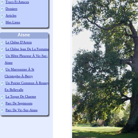
Trucs Et Astuces
Dossiers
Articles
Mes Liens
Aisne
Le Chêne D'Artois
Le Chêne Jean De La Fontaine
Un Hêtre Pleureur À Vic-Sur-
Aisne
Un Marronnier À St
Christophe-À-Berry
Un Poirier Commun À Rossoy
En Bellevalle
La Toque De Charme
Parc De Septmonts
Parc De Vic-Sur-Aisne