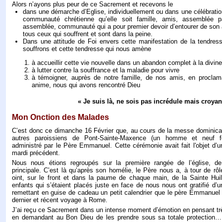
Alors n’ayons plus peur de ce Sacrement et recevons le
dans une démarche d’Eglise, individuellement ou dans une célébration
communauté chrétienne qu’elle soit famille, amis, assemblée pa
assemblée, communauté qui a pour premier devoir d’entourer de son 
tous ceux qui souffrent et sont dans la peine.
Dans une attitude de Foi envers cette manifestation de la tendres
souffrons et cette tendresse qui nous amène
à accueillir cette vie nouvelle dans un abandon complet à la divin
à lutter contre la souffrance et la maladie pour vivre
à témoigner, auprès de notre famille, de nos amis, en proclam
anime, nous qui avons rencontré Dieu
« Je suis là, ne sois pas incrédule mais croyan
Mon Onction des Malades
C’est donc ce dimanche 16 Février que, au cours de la messe dominicale,
autres paroissiens de Pont-Sainte-Maxence (un homme et neuf 
administré par le Père Emmanuel. Cette cérémonie avait fait l'objet d’un
mardi précédent.
Nous nous étions regroupés sur la première rangée de l’église, de
principale. C’est là qu’après son homélie, le Père nous a, à tour de rô
oint, sur le front et dans la paume de chaque main, de la Sainte Hu
enfants qui s’étaient placés juste en face de nous nous ont gratifié d’u
remettant en guise de cadeau un petit calendrier que le père Emmanuel
dernier et récent voyage à Rome.
J’ai reçu ce Sacrement dans un intense moment d’émotion en pensant trè
en demandant au Bon Dieu de les prendre sous sa totale protection…