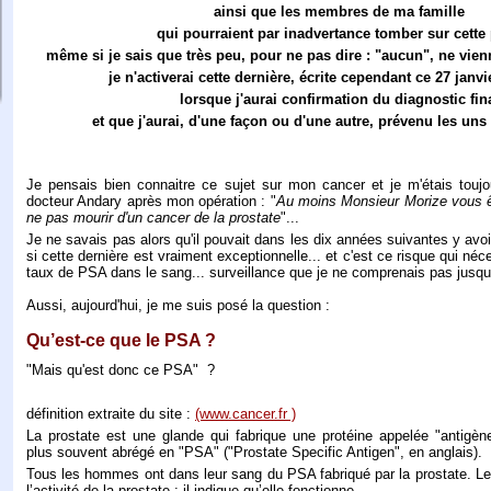
ainsi que les membres de ma famille
qui pourraient par inadvertance tomber sur cette
même si je sais que très peu, pour ne pas dire : "aucun", ne vienn
je n'activerai cette dernière, écrite cependant ce 27 janv
lorsque j'aurai confirmation du diagnostic fin
et que j'aurai, d'une façon ou d'une autre, prévenu les uns e
Je pensais bien connaitre ce sujet sur mon cancer et je m'étais toujo
docteur Andary après mon opération : "
Au moins Monsieur Morize vous 
ne pas mourir d'un cancer de la prostate
"...
Je ne savais pas alors qu'il pouvait dans les dix années suivantes y av
si cette dernière est vraiment exceptionnelle... et c'est ce risque qui né
taux de PSA dans le sang... surveillance que je ne comprenais pas jusqu'à
Aussi, aujourd'hui, je me suis posé la question :
Qu’est-ce que le PSA ?
"Mais qu'est donc ce PSA"
?
définition extraite du site :
(www.cancer.fr )
La prostate est une glande qui fabrique une protéine appelée "antigène
plus souvent abrégé en "PSA" ("Prostate Specific Antigen", en anglais).
Tous les hommes ont dans leur sang du PSA fabriqué par la prostate. L
l’activité de la prostate : il indique qu’elle fonctionne.