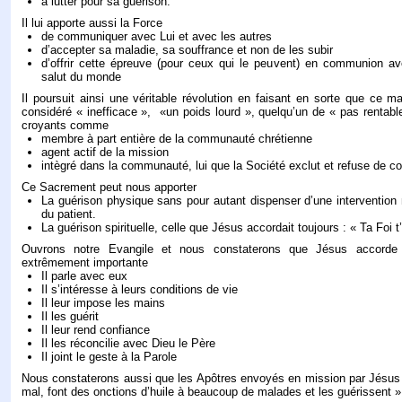
à lutter pour sa guérison.
Il lui apporte aussi la Force
de communiquer avec Lui et avec les autres
d’accepter sa maladie, sa souffrance et non de les subir
d’offrir cette épreuve (pour ceux qui le peuvent) en communion av
salut du monde
Il poursuit ainsi une véritable révolution en faisant en sorte que ce ma
considéré « inefficace », «un poids lourd », quelqu’un de « pas rentabl
croyants comme
membre à part entière de la communauté chrétienne
agent actif de la mission
intègré dans la communauté, lui que la Société exclut et refuse de co
Ce Sacrement peut nous apporter
La guérison physique sans pour autant dispenser d’une intervention 
du patient.
La guérison spirituelle, celle que Jésus accordait toujours : « Ta Foi 
Ouvrons notre Evangile et nous constaterons que Jésus accord
extrêmement importante
Il parle avec eux
Il s’intéresse à leurs conditions de vie
Il leur impose les mains
Il les guérit
Il leur rend confiance
Il les réconcilie avec Dieu le Père
Il joint le geste à la Parole
Nous constaterons aussi que les Apôtres envoyés en mission par Jésus 
mal, font des onctions d’huile à beaucoup de malades et les guérissent »