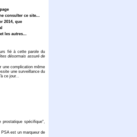
 page
e consulter ce site...
ier 2014, que
al
t les autres...
urs fié à cette parole du
êtes désormais assuré de
oir une complication même
cessite une surveillance du
 ce jour...
 prostatique spécifique",
e PSA est un marqueur de