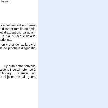
i besoin
eçu ce Sacrement en même
e d’inviter famille ou amis
et d’exception. La quasi-
je n’ai pu accueillir à la
gations…
rien y changer … la vivre
de ce prochain diagnostic
. il y aura cette nouvelle
isons il serait retombé à
 Andary ... là aussi... on
ms si je ne me fais guère