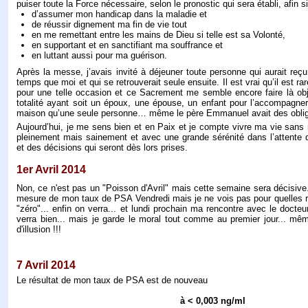
puiser toute la Force nécessaire, selon le pronostic qui sera établi, afin s
d’assumer mon handicap dans la maladie et
de réussir dignement ma fin de vie tout
en me remettant entre les mains de Dieu si telle est sa Volonté,
en supportant et en sanctifiant ma souffrance et
en luttant aussi pour ma guérison.
Après la messe, j’avais invité à déjeuner toute personne qui aurait r
temps que moi et qui se retrouverait seule ensuite. Il est vrai qu’il est rar
pour une telle occasion et ce Sacrement me semble encore faire là obj
totalité ayant soit un époux, une épouse, un enfant pour l’accompagner, 
maison qu’une seule personne… même le père Emmanuel avait des obli
Aujourd’hui, je me sens bien et en Paix et je compte vivre ma vie sans 
pleinement mais sainement et avec une grande sérénité dans l’attente 
et des décisions qui seront dès lors prises.
1er Avril 2014
Non, ce n'est pas un "Poisson d'Avril" mais cette semaine sera décisive..
mesure de mon taux de PSA Vendredi mais je ne vois pas pour quelles ra
"zéro"... enfin on verra... et lundi prochain ma rencontre avec le docteur
verra bien... mais je garde le moral tout comme au premier jour... mê
d'illusion !!!
7 Avril 2014
Le résultat de mon taux de PSA est de nouveau
à < 0,003 ng/ml