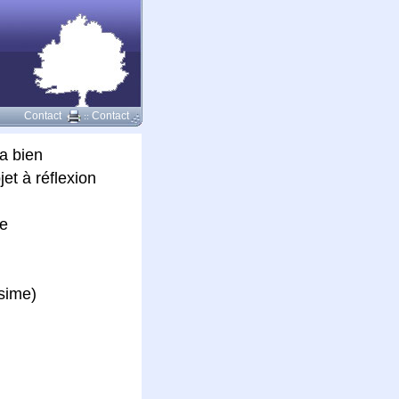
Contact
Contact
::
a bien
et à réflexion
ne
ssime)