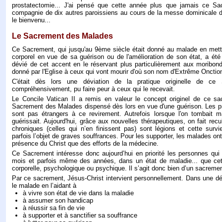
prostatectomie... J'ai pensé que cette année plus que jamais ce Sa
compagnie de dix autres paroissiens au cours de la messe dominicale du 
le bienvenu...
Le Sacrement des Malades
Ce Sacrement, qui jusqu'au 9ème siècle était donné au malade en metta
corporel en vue de sa guérison ou de l'amélioration de son état, a été
dévié de cet accent en le réservant plus particulièrement aux moribon
donné par l'Eglise à ceux qui vont mourir d'où son nom d'Extrême Onctio
C'était dès lors une déviation de la pratique originelle de ce
compréhensivement, pu faire peur à ceux qui le recevait.
Le Concile Vatican II a remis en valeur le concept originel de ce sac
Sacrement des Malades dispensé dès lors en vue d'une guérison. Les p
sont pas étrangers à ce revirement. Autrefois lorsque l'on tombait 
guérissait. Aujourd'hui, grâce aux nouvelles thérapeutiques, on fait rec
chroniques (celles qui n’en finissent pas) sont légions et cette survie
parfois l’objet de graves souffrances. Pour les supporter, les malades ont
présence du Christ que des efforts de la médecine.
Ce Sacrement intéresse donc aujourd’hui en priorité les personnes qui 
mois et parfois même des années, dans un état de maladie... que cette
corporelle, psychologique ou psychique. Il s’agit donc bien d’un sacreme
Par ce sacrement, Jésus-Christ intervient personnellement. Dans une dém
le malade en l’aidant à
à vivre son état de vie dans la maladie
à assumer son handicap
à réussir sa fin de vie
à supporter et à sanctifier sa souffrance