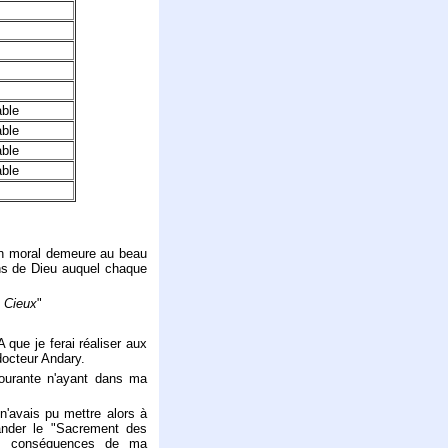
able
able
able
able
mon moral demeure au beau
ins de Dieu auquel chaque
s Cieux
"
 que je ferai réaliser aux
docteur Andary.
ourante n'ayant dans ma
n'avais pu mettre alors à
ander le "Sacrement des
es conséquences de ma