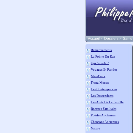
Accueil
Dossiers
Santé
>
>
Remerciements
La Pointe Du Raz
Qui Suis-Je ?
Voyages Et Randos
Mes Aïeux
Franz Morize
Les Contemporains
Les Descendants
Les Amis De La Famille
Recettes Familiales
Poésies Anciennes
Chansons Anciennes
Nature