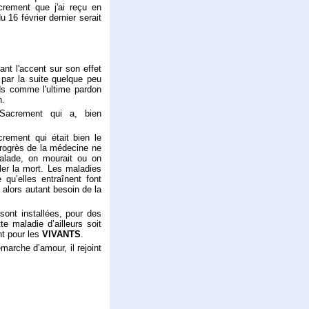
crement que j'ai reçu en
16 février dernier serait
nt l'accent sur son effet
 par la suite quelque peu
ds comme l'ultime pardon
n.
 Sacrement qui a, bien
rement qui était bien le
rogrès de la médecine ne
malade, on mourait ou on
uler la mort. Les maladies
 qu’elles entraînent font
 alors autant besoin de la
sont installées, pour des
 maladie d’ailleurs soit
nt pour les
VIVANTS
.
arche d’amour, il rejoint