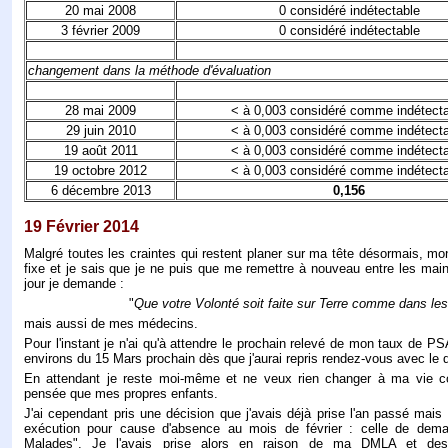
20 mai 2008
0 considéré indétectable
3 février 2009
0 considéré indétectable
changement dans la méthode d'évaluation
28 mai 2009
< à 0,003 considéré comme indétect
29 juin 2010
< à 0,003 considéré comme indétect
19 août 2011
< à 0,003 considéré comme indétect
19 octobre 2012
< à 0,003 considéré comme indétect
6 décembre 2013
0,156
19 Février 2014
Malgré toutes les craintes qui restent planer sur ma tête désormais, 
fixe et je sais que je ne puis que me remettre à nouveau entre les ma
jour je demande :
"
Que votre Volonté soit faite sur Terre comme dans le
mais aussi de mes médecins.
Pour l'instant je n'ai qu'à attendre le prochain relevé de mon taux de PSA
environs du 15 Mars prochain dès que j'aurai repris rendez-vous avec le 
En attendant je reste moi-même et ne veux rien changer à ma vie c
pensée que mes propres enfants.
J'ai cependant pris une décision que j'avais déjà prise l'an passé mais 
exécution pour cause d'absence au mois de février : celle de dem
Malades". Je l'avais prise alors en raison de ma DMLA et d