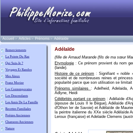
Accueil
Articles
Prénoms
Adélaïde
>
>
>
Adélaïde
Remerciements
La Pointe Du Raz
(fille de Arnaud Marande (fils de ma sœur Ma
Etymologie
: Ce prénom provient du nom germ
Qui Suis-Je ?
(lande).
Voyages Et Randos
Histoire de ce prénom
: Signifiant « noble 
Mes Aïeux
société et de nombreuses reines et princess
popularité parce que son utilisation se limitai
Franz Morize
Prénoms similaires
: Adelheid, Adelaida, Ad
Les Contemporains
Adlyne, Heidi
Les Descendants
Célébrités portant ce prénom
: Adélaïde d'Aq
Les Amis De La Famille
(épouse de Louis II le Bègue), Adélaïde d'
d'Othon Ier de Savoie) et Adélaïde de Mauri
Recettes Familiales
la peintre italienne du XXe siècle Adélaïd
Poésies Anciennes
Leroux (française) et Adelaide Clemens (aust
Chansons Anciennes
Nature