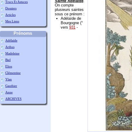
Sainte Adelaïde
.
Trucs Et Astuces
On compte
Dossiers
plusieurs saintes
sous ce prénom :
Articles
Adélaïde de
Mes Liens
Bourgogne (°
vers
931
-
Prénoms
Adélaïde
Arthus
Madeleine
Biel
Elios
Clémentine
Ylan
Gauthier
Anne
ARCHIVES