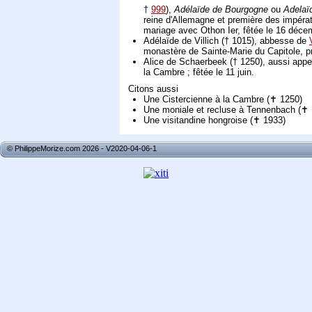
†
999
),
Adélaïde de Bourgogne
ou
Adelaï
reine d'Allemagne et première des impér
mariage avec Othon Ier, fêtée le 16 déce
Adélaïde de Villich († 1015), abbesse de
monastère de Sainte-Marie du Capitole, pr
Alice de Schaerbeek († 1250), aussi app
la Cambre ; fêtée le 11 juin.
Citons aussi
Une Cistercienne à la Cambre (✝ 1250)
Une moniale et recluse à Tennenbach (✝ 
Une visitandine hongroise (✝ 1933)
© PhilippeMorize.com 2026 - V2020-04-06-1