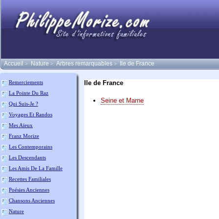
Accueil
Nature
Arbres remarquables
Ile de France
>
>
>
Ile de France
Remerciements
La Pointe Du Raz
Seine et Marne
Qui Suis-Je ?
Voyages Et Randos
Mes Aïeux
Franz Morize
Les Contemporains
Les Descendants
Les Amis De La Famille
Recettes Familiales
Poésies Anciennes
Chansons Anciennes
Nature