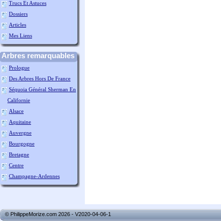
Trucs Et Astuces
Dossiers
Articles
Mes Liens
Arbres remarquables
Prologue
Des Arbres Hors De France
Séquoia Général Sherman En
Californie
Alsace
Aquitaine
Auvergne
Bourgogne
Bretagne
Centre
Champagne-Ardennes
© PhilippeMorize.com 2026 - V2020-04-06-1