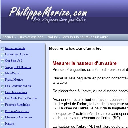
Accueil
Trucs et astuces
Nature
Mesurer la hauteur d'un arbre
>
>
>
Mesurer la hauteur d'un arbre
Remerciements
La Pointe Du Raz
Qui Suis-Je ?
Mesurer la hauteur d'un arbre
Voyages Et Randos
Prendre 2 baguettes de même dimension et dr
Mes Aïeux
Placer la 1ère baguette en position horizontal
Franz Morize
à la 1ère
Les Contemporains
Se placer face à l’arbre, à une distance appr
Les Descendants
Les Amis De La Famille
Avancer ou reculer tout en faisant coulisser l
Le pied de l’arbre, le bas de la baguette 
Recettes Familiales
La cime de l’arbre, le haut de la baguette
Poésies Anciennes
Lorsque les 2 extrémités de l’arbre correspon
Chansons Anciennes
la distance vous séparant de l’arbre (BC)
Nature
La hauteur de l’arbre (AB) est alors égale à l