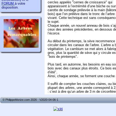
cercles appelés "cernes de croissance" qui
FORUM
à votre
apparaissent à l’extrémité d’une bûche ou su
disposition.
carotte de sondage prélevée à la main (bâton
bois) que l’on prélève dans le tronc de l’arbre
vivant. Cette technique est sans conséquenc
le sujet.
Chaque année, un nouvel anneau de bois s’aj
ceux des années précédentes, en dessous d
l’écorce.
Au début du printemps, la sève recommence
circuler dans les canaux de l’arbre. L’arbre
végétation. Le cambium se met alors à fabriq
gros, plus la quantité de sève qui y circule es
"bois de printemps".
Plus tard, en automne, les besoins en eau so
bois avec des canaux plus étroits. Ce bois est
d’été".
Ainsi, chaque année, se forment une couche 
Il suffit de compter les couches claires, ou bi
plupart des arbres, une année correspond à 2
: c’est à dire qu’un arbre de 3 m de circonfér
© PhilippeMorize.com 2026 - V2020-04-06-1