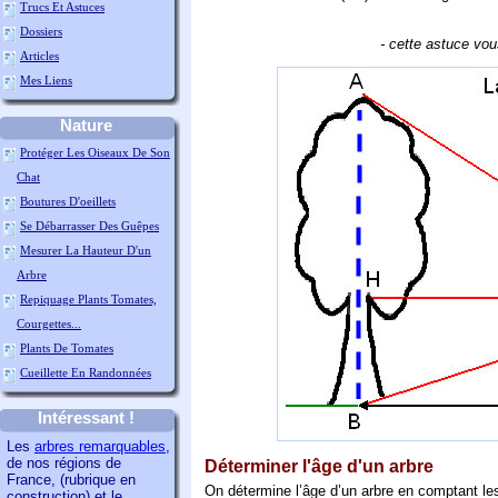
Trucs Et Astuces
Dossiers
- cette astuce vous
Articles
Mes Liens
Nature
Protéger Les Oiseaux De Son
Chat
Boutures D'oeillets
Se Débarrasser Des Guêpes
Mesurer La Hauteur D'un
Arbre
Repiquage Plants Tomates,
Courgettes...
Plants De Tomates
Cueillette En Randonnées
Intéressant !
Les
arbres remarquables
,
de nos régions de
Déterminer l'âge d'un arbre
France, (rubrique en
On détermine l’âge d’un arbre en comptant le
construction) et le