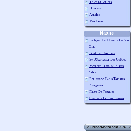
Trucs Et Astuces
Dossiers
Articles
Mes Liens
Nature
Protéger Les Oiseaux De Son
Chat
Boutures D'oeillets
Se Débarrasser Des Guêpes
Mesurer La Hauteur D'un
Arbre
Repiquage Plants Tomates,
Courgettes...
Plants De Tomates
Cueillette En Randonnées
© PhilippeMorize.com 2026 - 