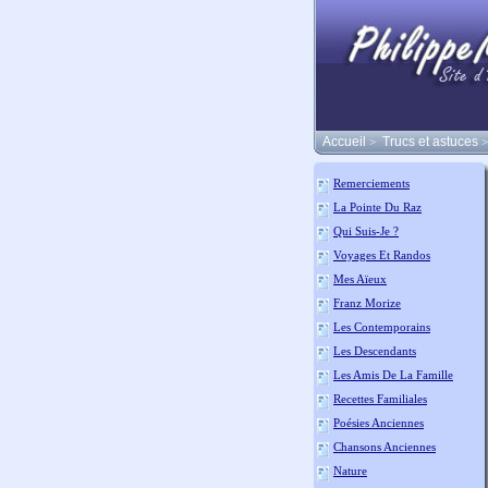
Accueil
Trucs et astuces
>
>
Remerciements
La Pointe Du Raz
Qui Suis-Je ?
Voyages Et Randos
Mes Aïeux
Franz Morize
Les Contemporains
Les Descendants
Les Amis De La Famille
Recettes Familiales
Poésies Anciennes
Chansons Anciennes
Nature