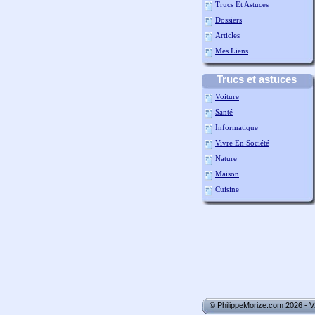
Trucs Et Astuces
Dossiers
Articles
Mes Liens
Trucs et astuces
Voiture
Santé
Informatique
Vivre En Société
Nature
Maison
Cuisine
© PhilippeMorize.com 2026 - 