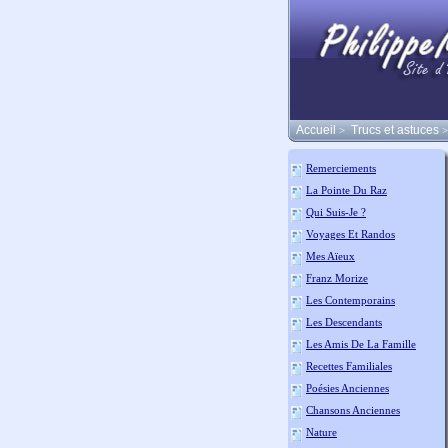
Accueil
Trucs et astuces
>
>
Remerciements
La Pointe Du Raz
Qui Suis-Je ?
Voyages Et Randos
Mes Aïeux
Franz Morize
Les Contemporains
Les Descendants
Les Amis De La Famille
Recettes Familiales
Poésies Anciennes
Chansons Anciennes
Nature