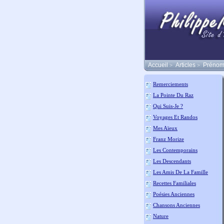
Accueil
Articles
Prénom
>
>
Remerciements
La Pointe Du Raz
Qui Suis-Je ?
Voyages Et Randos
Mes Aïeux
Franz Morize
Les Contemporains
Les Descendants
Les Amis De La Famille
Recettes Familiales
Poésies Anciennes
Chansons Anciennes
Nature