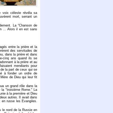
ne voix céleste révéla sa
ouvèrent mort, serrant un
fondement. La “Chanson de
 ... Alors il en est sans
gés entre la prière et la
érèrent des servitudes de
eu, dans la prière et dans
nte-cinq ans quand ils se
'adonnant à la prière et au
 faisaient mendiants pour
 de la part de ceux qui se
gé à fonder un ordre de
Mère de Dieu qui leur fit
oua un grand rôle dans la
e la "troisième Rome." La
unie à la première et Dieu
 deux autres. Il avait dans
it en russe les Evangiles.
s le nord de la Russie en