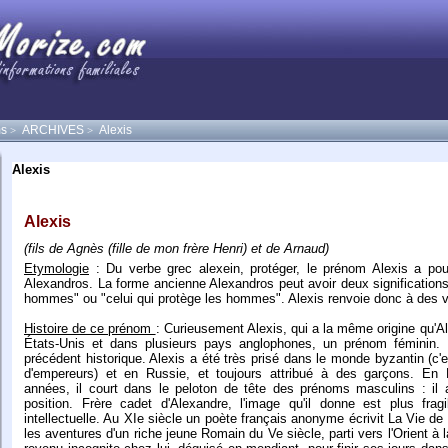
s
ARCHIVES
Alexis
>
>
Alexis
Alexis
(fils de Agnès (fille de mon frère Henri) et de Arnaud)
Etymologie
: Du verbe grec alexein, protéger, le prénom Alexis a pou
Alexandros. La forme ancienne Alexandros peut avoir deux significations 
hommes" ou "celui qui protège les hommes". Alexis renvoie donc à des v
Histoire de ce prénom
: Curieusement Alexis, qui a la même origine qu'A
États-Unis et dans plusieurs pays anglophones, un prénom féminin. 
précédent historique. Alexis a été très prisé dans le monde byzantin (c'
d'empereurs) et en Russie, et toujours attribué à des garçons. En 
années, il court dans le peloton de tête des prénoms masculins : il a
position. Frère cadet d'Alexandre, l'image qu'il donne est plus frag
intellectuelle. Au XIe siècle un poète français anonyme écrivit La Vie de s
les aventures d'un riche jeune Romain du Ve siècle, parti vers l'Orient à 