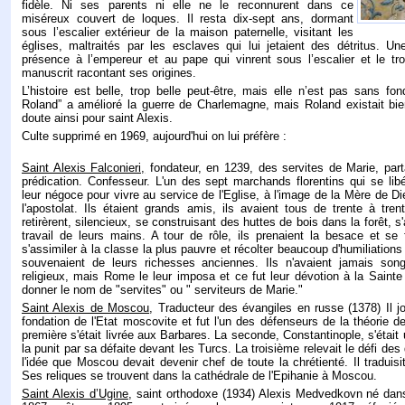
fidèle. Ni ses parents ni elle ne le reconnurent dans ce
miséreux couvert de loques. Il resta dix-sept ans, dormant
sous l’escalier extérieur de la maison paternelle, visitant les
églises, maltraités par les esclaves qui lui jetaient des détritus. U
présence à l’empereur et au pape qui vinrent sous l’escalier et le tr
manuscrit racontant ses origines.
L’histoire est belle, trop belle peut-être, mais elle n’est pas sans 
Roland” a amélioré la guerre de Charlemagne, mais Roland existait bien
doute ainsi pour saint Alexis.
Culte supprimé en 1969, aujourd'hui on lui préfère :
Saint Alexis Falconieri,
fondateur, en 1239, des servites de Marie, parta
prédication. Confesseur. L'un des sept marchands florentins qui se lib
leur négoce pour vivre au service de l'Eglise, à l'image de la Mère de Di
l'apostolat. Ils étaient grands amis, ils avaient tous de trente à tre
retirèrent, silencieux, se construisant des huttes de bois dans la forêt, s
travail de leurs mains. A tour de rôle, ils prenaient la besace et se
s'assimiler à la classe la plus pauvre et récolter beaucoup d'humiliations
souvenaient de leurs richesses anciennes. Ils n'avaient jamais son
religieux, mais Rome le leur imposa et ce fut leur dévotion à la Sainte 
donner le nom de "servites" ou " serviteurs de Marie."
Saint Alexis de Moscou
, Traducteur des évangiles en russe (1378) Il j
fondation de l'Etat moscovite et fut l'un des défenseurs de la théorie d
première s'était livrée aux Barbares. La seconde, Constantinople, s'était 
la punit par sa défaite devant les Turcs. La troisième relevait le défi des
l'idée que Moscou devait devenir chef de toute la chrétienté. Il traduis
Ses reliques se trouvent dans la cathédrale de l'Epihanie à Moscou.
Saint Alexis d’Ugine
, saint orthodoxe (1934) Alexis Medvedkovn né dan