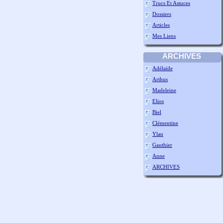
Trucs Et Astuces
Dossiers
Articles
Mes Liens
ARCHIVES
Adélaïde
Arthus
Madeleine
Elios
Biel
Clémentine
Ylan
Gauthier
Anne
ARCHIVES