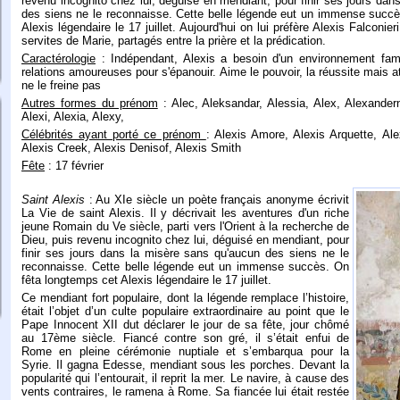
revenu incognito chez lui, déguisé en mendiant, pour finir ses jours dan
des siens ne le reconnaisse. Cette belle légende eut un immense succè
Alexis légendaire le 17 juillet. Aujourd'hui on lui préfère Alexis Falconie
servites de Marie, partagés entre la prière et la prédication.
Caractérologie
: Indépendant, Alexis a besoin d'un environnement famil
relations amoureuses pour s'épanouir. Aime le pouvoir, la réussite mais at
ne le freine pas
Autres formes du prénom
: Alec, Aleksandar, Alessia, Alex, Alexander
Alexi, Alexia, Alexy,
Célébrités ayant porté ce prénom
: Alexis Amore, Alexis Arquette, Ale
Alexis Creek, Alexis Denisof, Alexis Smith
Fête
: 17 février
Saint Alexis
: Au XIe siècle un poète français anonyme écrivit
La Vie de saint Alexis. Il y décrivait les aventures d'un riche
jeune Romain du Ve siècle, parti vers l'Orient à la recherche de
Dieu, puis revenu incognito chez lui, déguisé en mendiant, pour
finir ses jours dans la misère sans qu'aucun des siens ne le
reconnaisse. Cette belle légende eut un immense succès. On
fêta longtemps cet Alexis légendaire le 17 juillet.
Ce mendiant fort populaire, dont la légende remplace l’histoire,
était l’objet d’un culte populaire extraordinaire au point que le
Pape Innocent XII dut déclarer le jour de sa fête, jour chômé
au 17ème siècle. Fiancé contre son gré, il s’était enfui de
Rome en pleine cérémonie nuptiale et s’embarqua pour la
Syrie. Il gagna Edesse, mendiant sous les porches. Devant la
popularité qui l’entourait, il reprit la mer. Le navire, à cause des
vents contraires, le ramena à Rome. Sa fiancée lui était restée