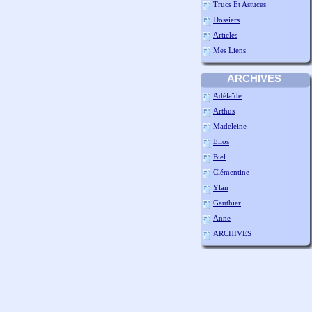
Trucs Et Astuces
Dossiers
Articles
Mes Liens
ARCHIVES
Adélaïde
Arthus
Madeleine
Elios
Biel
Clémentine
Ylan
Gauthier
Anne
ARCHIVES