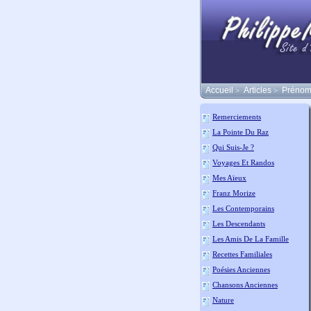
Accueil
Articles
Prénom
>
>
Remerciements
La Pointe Du Raz
Qui Suis-Je ?
Voyages Et Randos
Mes Aïeux
Franz Morize
Les Contemporains
Les Descendants
Les Amis De La Famille
Recettes Familiales
Poésies Anciennes
Chansons Anciennes
Nature