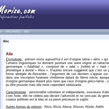
s
ARCHIVES
Alix
>
>
Alix
Alix
Etymologie
: prénom mixte aujourd’hui il est d’origine latine « alitis » qui
Certains linguistiques lui donnent pourtant une autre origine en ratta
germanique « Adalhiad », composé de « adal » (noble) et « haid » (
phonétique a donné « Alice ». D’autres encore suggèrent que c’est un 
forme abrégée de Alexandra ; l’argument de ces derniers s’appuie sur
dans une inscription funéraire chrétienne datant du 6ème siècle, époque
d’origine germanique étaient plus rares que ceux d’origine gréco-latine ; 
pu être prouvée mais elle reste cependant séduisante.
Caractérologie
: personnalité volontaire et indépendante, soucieuse d’attei
s’est fixée, elle ne cèdera pas devant l’adversité et ne sera pas du ge
couleur préférée est le bleu et sa pierre précieuse le saphir.
Autres formes du prénom
: Alice, Alicia, Alexia, Alisson, Alizée, Aelith