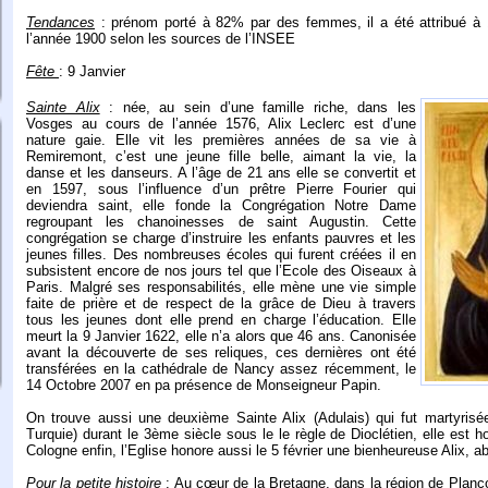
Tendances
: prénom porté à 82% par des femmes, il a été attribué à
l’année 1900 selon les sources de l’INSEE
Fête
: 9 Janvier
Sainte Alix
: née, au sein d’une famille riche, dans les
Vosges au cours de l’année 1576, Alix Leclerc est d’une
nature gaie. Elle vit les premières années de sa vie à
Remiremont, c’est une jeune fille belle, aimant la vie, la
danse et les danseurs. A l’âge de 21 ans elle se convertit et
en 1597, sous l’influence d’un prêtre Pierre Fourier qui
deviendra saint, elle fonde la Congrégation Notre Dame
regroupant les chanoinesses de saint Augustin. Cette
congrégation se charge d’instruire les enfants pauvres et les
jeunes filles. Des nombreuses écoles qui furent créées il en
subsistent encore de nos jours tel que l’Ecole des Oiseaux à
Paris. Malgré ses responsabilités, elle mène une vie simple
faite de prière et de respect de la grâce de Dieu à travers
tous les jeunes dont elle prend en charge l’éducation. Elle
meurt la 9 Janvier 1622, elle n’a alors que 46 ans. Canonisée
avant la découverte de ses reliques, ces dernières ont été
transférées en la cathédrale de Nancy assez récemment, le
14 Octobre 2007 en pa présence de Monseigneur Papin.
On trouve aussi une deuxième Sainte Alix (Adulais) qui fut martyrisé
Turquie) durant le 3ème siècle sous le le règle de Dioclétien, elle est 
Cologne enfin, l’Eglise honore aussi le 5 février une bienheureuse Alix, a
Pour la petite histoire
: Au cœur de la Bretagne, dans la région de Plancoë