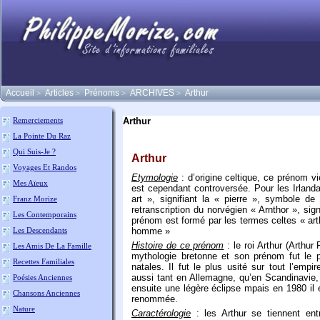
Accueil
Articles
Prénoms
ARCHIVES
Arthur
>
>
>
>
Arthur
Remerciements
La Pointe Du Raz
Qui Suis-Je ?
Arthur
Voyages Et Randos
Etymologie
: d’origine celtique, ce prénom vie
Mes Aïeux
est cependant controversée. Pour les Irland
art », signifiant la « pierre », symbole de
Franz Morize
retranscription du norvégien « Arnthor », sign
Les Contemporains
prénom est formé par les termes celtes « arth
Les Descendants
homme »
Histoire de ce prénom
: le roi Arthur (Arthur
Les Amis De La Famille
mythologie bretonne et son prénom fut le p
Recettes Familiales
natales. Il fut le plus usité sur tout l’emp
aussi tant en Allemagne, qu’en Scandinavie
Poésies Anciennes
ensuite une légère éclipse mpais en 1980 il e
Chansons Anciennes
renommée.
Nature
Caractérologie
: les Arthur se tiennent entre 