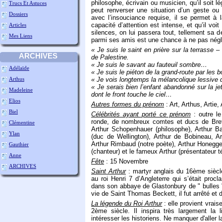
philosophe, écrivain ou musicien, qu’il soit l
Trucs Et Astuces
peut renverser une situation d’un geste ou
Dossiers
avec l’insouciance requise, il se permet à 
capacité d’attention est intense, et qu’il vo
Articles
silences, on lui passera tout, tellement sa d
Mes Liens
parmi ses amis est une chance à ne pas négli
« Je suis le saint en prière sur la terrasse
ARCHIVES
de Palestine.
« Je suis le savant au fauteuil sombre…
Adélaïde
« Je suis le piéton de la grand-route par les
Arthus
« Je vois longtemps la mélancolique lessive 
« Je serais bien l’enfant abandonné sur la jeté
Madeleine
dont le front touche le ciel…
Elios
Autres formes du prénom
: Art, Arthus, Artie, 
Biel
Célébrités ayant porté ce prénom
: outre le
ronde, de nombreux comtes et ducs de Breta
Clémentine
Arthur Schopenhauer (philosophe), Arthur Bal
Ylan
(duc de Wellington), Arthur de Bobineau, Ar
Arthur Rimbaud (notre poète), Arthur Honegge
Gauthier
(chanteur) et le fameux Arthur (présentateur t
Anne
Fête
: 15 Novembre
ARCHIVES
Saint Arthur
: martyr anglais du 16ème siècle
au roi Henri 7 d’Angleterre qui s’était procl
dans son abbaye de Glastonbury de " bulles " 
vie de Saint Thomas Beckett, il fut arrêté et 
La légende du Roi Arthur
: elle provient vrai
2ème siècle. Il inspira très largement la l
intéresser les historiens. Ne manquer d'aller 