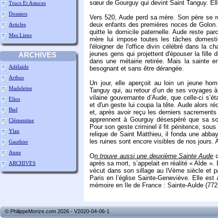
sœur de Gourguy qui devint Saint Tanguy. Ell
Trucs Et Astuces
Dossiers
Vers 520, Aude perd sa mère. Son père se r
deux enfants des premières noces de Golon.
Articles
quitte le domicile paternelle. Aude reste par
Mes Liens
mère lui impose toutes les tâches domestiq
l'éloigner de l'office divin célébré dans la 
jeunes gens qui projettent d'épouser la fille
ARCHIVES
dans une métairie retirée. Mais la sainte en
Adélaïde
besognant et sans être dérangée.
Arthus
Un jour, elle aperçoit au loin un jeune hom
Madeleine
Tanguy qui, au retour d’un de ses voyages à l
vilaine gouvernante d’Aude, que celle-ci s’éta
Elios
et d'un geste lui coupa la tête. Aude alors réc
Biel
et, après avoir reçu les derniers sacrement
apprennent à Gourguy désespéré que sa sœu
Clémentine
Pour son geste criminel il fit pénitence, sous
Ylan
relique de Saint Matthieu, il fonda une abba
les ruines sont encore visibles de nos jours. 
Gauthier
Anne
O
n trouve aussi une deuxième Sainte Aude
q
après sa mort, s’appelait en réalité « Alde ».
ARCHIVES
vécut dans son sillage au IVème siècle et p
Paris en l’église Sainte-Geneviève. Elle est
mémoire en Ile de France : Sainte-Aulde (772
© PhilippeMorize.com 2026 - V2020-04-06-1