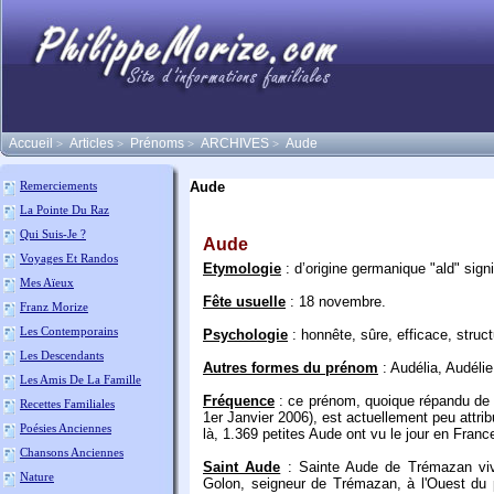
Accueil
Articles
Prénoms
ARCHIVES
Aude
>
>
>
>
Aude
Remerciements
La Pointe Du Raz
Qui Suis-Je ?
Aude
Voyages Et Randos
Etymologie
: d’origine germanique "ald" signi
Mes Aïeux
Fête usuelle
: 18 novembre.
Franz Morize
Les Contemporains
Psychologie
: honnête, sûre, efficace, struc
Les Descendants
Autres formes du prénom
: Audélia, Audéli
Les Amis De La Famille
Fréquence
: ce prénom, quoique répandu de 
Recettes Familiales
1er Janvier 2006), est actuellement peu attrib
Poésies Anciennes
là, 1.369 petites Aude ont vu le jour en Franc
Chansons Anciennes
Saint Aude
: Sainte Aude de Trémazan vivai
Nature
Golon, seigneur de Trémazan, à l'Ouest du 