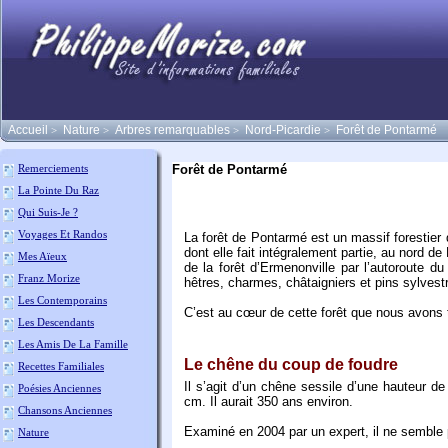
Accueil
Nature
Arbres remarquables
Nord-Picardie
Forêt de Pontarmé
>
>
>
>
Forêt de Pontarmé
Remerciements
La Pointe Du Raz
Qui Suis-Je ?
Voyages Et Randos
La forêt de Pontarmé est un massif forestier 
dont elle fait intégralement partie, au nord d
Mes Aïeux
de la forêt d’Ermenonville par l’autoroute 
Franz Morize
hêtres, charmes, châtaigniers et pins sylvest
Les Contemporains
C’est au cœur de cette forêt que nous avons 
Les Descendants
Les Amis De La Famille
Le chêne du coup de foudre
Recettes Familiales
Il s’agit d’un chêne sessile d’une hauteur 
Poésies Anciennes
cm. Il aurait 350 ans environ.
Chansons Anciennes
Examiné en 2004 par un expert, il ne semble pa
Nature