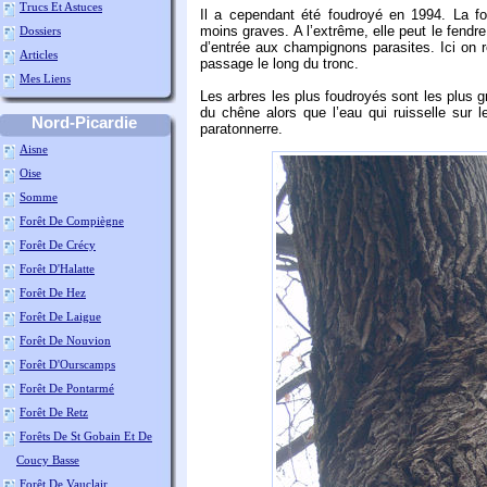
Trucs Et Astuces
Il a cependant été foudroyé en 1994. La fou
moins graves. A l’extrême, elle peut le fendr
Dossiers
d’entrée aux champignons parasites. Ici on r
Articles
passage le long du tronc.
Mes Liens
Les arbres les plus foudroyés sont les plus 
du chêne alors que l’eau qui ruisselle sur le
Nord-Picardie
paratonnerre.
Aisne
Oise
Somme
Forêt De Compiègne
Forêt De Crécy
Forêt D'Halatte
Forêt De Hez
Forêt De Laigue
Forêt De Nouvion
Forêt D'Ourscamps
Forêt De Pontarmé
Forêt De Retz
Forêts De St Gobain Et De
Coucy Basse
Forêt De Vauclair