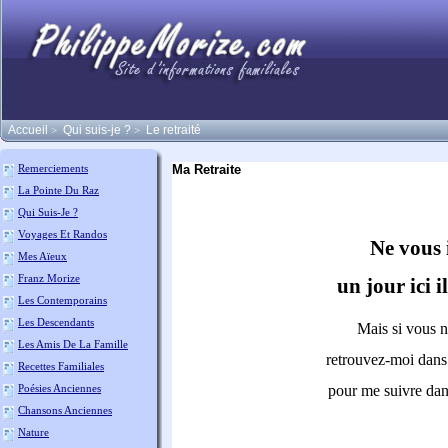
Accueil
Qui suis-je ?
Le retraité
>
>
Ma Retraite
Remerciements
La Pointe Du Raz
Qui Suis-Je ?
Voyages Et Randos
Ne vous 
Mes Aïeux
Franz Morize
un jour ici i
Les Contemporains
Les Descendants
Mais si vous n
Les Amis De La Famille
retrouvez-moi dans 
Recettes Familiales
Poésies Anciennes
pour me suivre dan
Chansons Anciennes
Nature