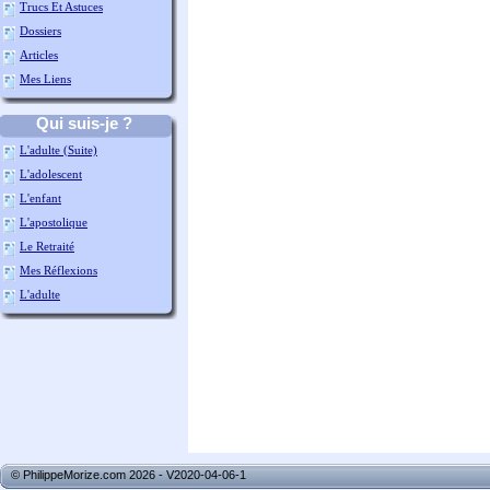
Trucs Et Astuces
Dossiers
Articles
Mes Liens
Qui suis-je ?
L'adulte (suite)
L'adolescent
L'enfant
L'apostolique
Le Retraité
Mes Réflexions
L'adulte
© PhilippeMorize.com 2026 - V2020-04-06-1