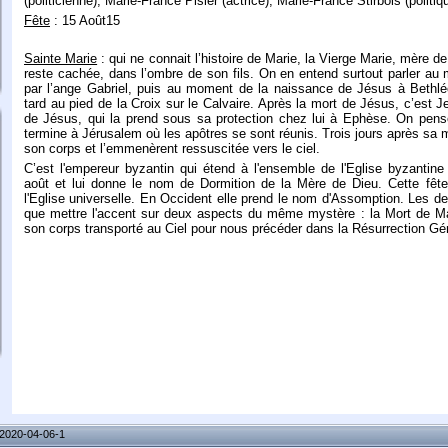
(politicienne), Marie-France Pisier (actrice), Marie-France Stirbois (politiq
Fête
: 15 Août15
Sainte Marie
: qui ne connait l’histoire de Marie, la Vierge Marie, mère d
reste cachée, dans l’ombre de son fils. On en entend surtout parler au
par l’ange Gabriel, puis au moment de la naissance de Jésus à Bethl
tard au pied de la Croix sur le Calvaire. Après la mort de Jésus, c’est J
de Jésus, qui la prend sous sa protection chez lui à Ephèse. On pense
termine à Jérusalem où les apôtres se sont réunis. Trois jours après sa 
son corps et l’emmenèrent ressuscitée vers le ciel.
C’est l'empereur byzantin qui étend à l'ensemble de l'Eglise byzantine
août et lui donne le nom de Dormition de la Mère de Dieu. Cette fêt
l'Eglise universelle. En Occident elle prend le nom d'Assomption. Les d
que mettre l'accent sur deux aspects du même mystère : la Mort de Mar
son corps transporté au Ciel pour nous précéder dans la Résurrection Gé
V2020-04-06-1