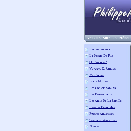
Accueil
Articles
Prénom
>
>
Remerciements
La Pointe Du Raz
Qui Suis-Je ?
Voyages Et Randos
Mes Aïeux
Franz Morize
Les Contemporains
Les Descendants
Les Amis De La Famille
Recettes Familiales
Poésies Anciennes
Chansons Anciennes
Nature