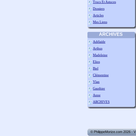
Trucs Et Astuces
Dossiers
Articles
Mes Liens
ARCHIVES
Adélaïde
Arthus
Madeleine
Elios
Biel
Clémentine
Ylan
Gauthier
Anne
ARCHIVES
© PhilippeMorize.com 2026 - 