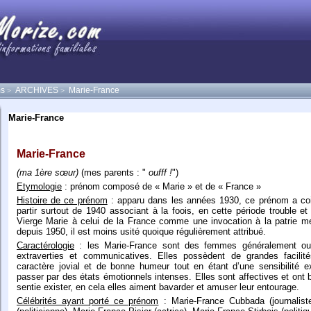
s
ARCHIVES
Marie-France
>
>
Marie-France
Marie-France
(ma 1ère sœur)
(mes parents : "
oufff !
")
Etymologie
: prénom composé de « Marie » et de « France »
Histoire de ce prénom
: apparu dans les années 1930, ce prénom a co
partir surtout de 1940 associant à la foois, en cette période trouble et
Vierge Marie à celui de la France comme une invocation à la patrie 
depuis 1950, il est moins usité quoique régulièrement attribué.
Caractérologie
: les Marie-France sont des femmes généralement ouv
extraverties et communicatives. Elles possèdent de grandes facilit
caractère jovial et de bonne humeur tout en étant d’une sensibilité e
passer par des états émotionnels intenses. Elles sont affectives et ont 
sentie exister, en cela elles aiment bavarder et amuser leur entourage.
Célébrités ayant porté ce prénom
: Marie-France Cubbada (journalist