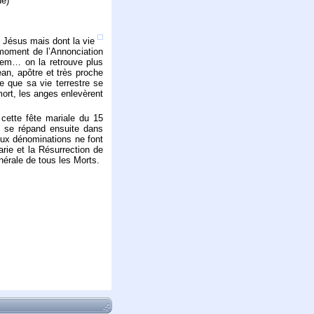
ue)
e Jésus mais dont la vie
 moment de l’Annonciation
éem… on la retrouve plus
ean, apôtre et très proche
 que sa vie terrestre se
mort, les anges enlevèrent
 cette fête mariale du 15
e se répand ensuite dans
eux dénominations ne font
ie et la Résurrection de
nérale de tous les Morts.