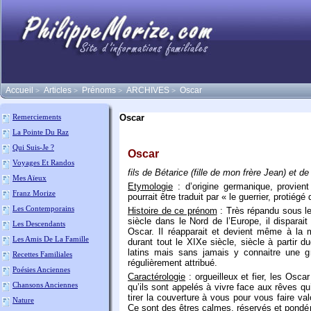
Accueil
Articles
Prénoms
ARCHIVES
Oscar
>
>
>
>
Oscar
Remerciements
La Pointe Du Raz
Qui Suis-Je ?
Oscar
Voyages Et Randos
fils de Bétarice (fille de mon frère Jean) et de 
Mes Aïeux
Etymologie
: d’origine germanique, provient
Franz Morize
pourrait être traduit par « le guerrier, protiégé
Les Contemporains
Histoire de ce prénom
: Très répandu sous l
siècle dans le Nord de l’Europe, il dispara
Les Descendants
Oscar. Il réapparait et devient même à la 
Les Amis De La Famille
durant tout le XIXe siècle, siècle à partir 
latins mais sans jamais y connaitre une gr
Recettes Familiales
régulièrement attribué.
Poésies Anciennes
Caractérologie
: orgueilleux et fier, les Oscar
Chansons Anciennes
qu’ils sont appelés à vivre face aux rêves qu
tirer la couverture à vous pour vous faire valo
Nature
Ce sont des êtres calmes, réservés et pondér