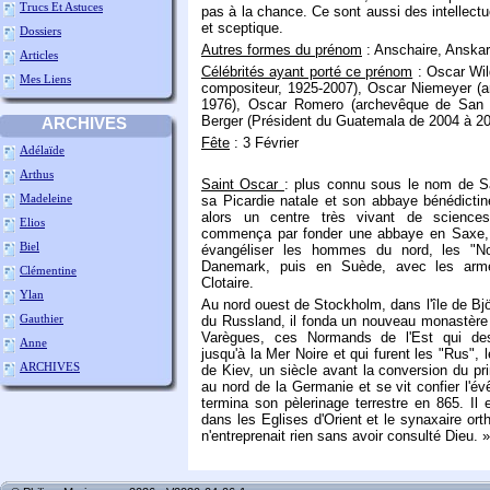
Trucs Et Astuces
pas à la chance. Ce sont aussi des intellectue
et sceptique.
Dossiers
Autres formes du prénom
: Anschaire, Anskar
Articles
Célébrités ayant porté ce prénom
: Oscar Wil
Mes Liens
compositeur, 1925-2007), Oscar Niemeyer (ar
1976), Oscar Romero (archevêque de San 
Berger (Président du Guatemala de 2004 à 20
ARCHIVES
Fête
: 3 Février
Adélaïde
Arthus
Saint Oscar
: plus connu sous le nom de Sa
Madeleine
sa Picardie natale et son abbaye bénédictine
alors un centre très vivant de sciences
Elios
commença par fonder une abbaye en Saxe, 
Biel
évangéliser les hommes du nord, les "N
Danemark, puis en Suède, avec les armé
Clémentine
Clotaire.
Ylan
Au nord ouest de Stockholm, dans l'île de Bjö
Gauthier
du Russland, il fonda un nouveau monastère d
Varègues, ces Normands de l'Est qui des
Anne
jusqu'à la Mer Noire et qui furent les "Rus", 
ARCHIVES
de Kiev, un siècle avant la conversion du prin
au nord de la Germanie et se vit confier l'
termina son pèlerinage terrestre en 865. Il
dans les Eglises d'Orient et le synaxaire orth
n'entreprenait rien sans avoir consulté Dieu. »