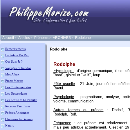
Accueil
Articles
Prénoms
ARCHIVES
Rodolphe
>
>
>
>
Rodolphe
Remerciements
La Pointe Du Raz
Qui Suis-Je ?
Rodolphe
Voyages Et Randos
Etymologie
: d’origine germanique, il est dé
Mes Aïeux
"hrod", gloirel et "wulf", loup
Franz Morize
Fête usuelle
: 21 Juin, jour où l’on célèbr
Les Contemporains
Raoul.
Les Descendants
Psychologie
: pragmatisme, analyse, opti
Les Amis De La Famille
volonté, communication.
Recettes Familiales
Autres formes du prénom
: Rodolf, Ro
Poésies Anciennes
Rodolph, Rolf.
Chansons Anciennes
Fréquence
: ce prénom est relativement 
Nature
mais peu attribué actuellement. C’est en 197