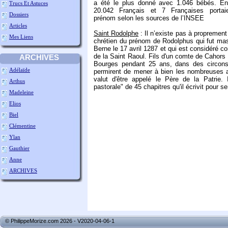
a été le plus donné avec 1.046 bébés. En
Trucs Et Astuces
20.042 Français et 7 Françaises portai
Dossiers
prénom selon les sources de l’INSEE
Articles
Saint Rodolph
e
: Il n’existe pas à proprement
Mes Liens
chrétien du prénom de Rodolphus qui fut mass
Berne le 17 avril 1287 et qui est considéré c
de la Saint Raoul. Fils d'un comte de Cahors
ARCHIVES
Bourges pendant 25 ans, dans des circonsta
Adélaïde
permirent de mener à bien les nombreuses aff
valut d'être appelé le Père de la Patrie. 
Arthus
pastorale" de 45 chapitres qu'il écrivit pour se
Madeleine
Elios
Biel
Clémentine
Ylan
Gauthier
Anne
ARCHIVES
© PhilippeMorize.com 2026 - V2020-04-06-1