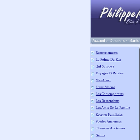
Accueil
Dossiers
Santé
>
>
Remerciements
La Pointe Du Raz
Qui Suis-Je ?
Voyages Et Randos
Mes Aïeux
Franz Morize
Les Contemporains
Les Descendants
Les Amis De La Famille
Recettes Familiales
Poésies Anciennes
Chansons Anciennes
Nature