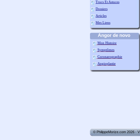
Trucs Et Astuces
Dossiers
Articles
Mes Liens
Angor de novo
Mon Histoire
Symptômes
Coronarographie
Angioplastie
© PhilippeMorize.com 2026 - 