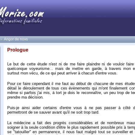
Angor de novo
>
Prologue
Le but de cette étude n'est ni de me faire plaindre ni de vouloir fair
quelconque voyeurisme... mais de mettre en garde, à travers mon ex
surtout mon vécu, de ce qui peut arriver à chacun d'entre vous.
Pour ce faire cependant il me faut au début de chacune de mes étude
détail le déroulement de tous ces évènements qui m'ont finalement cond
même si parfois j'ai mis, à tort je dois le reconnaître, un peu trop de t
prendre ma décision.
Puis-je ainsi aider certains d'entre vous à ne pas passer à côté d
permettront de se sauver avant qu'il ne soit trop tard.
La médecine a fait des progrès considérables et de nombreux maux
soigner à la seule condition d'être le plus rapidement possible pris à tem
se "tatouiller" en permanence, il nous faut malgré tout se surveiller et 