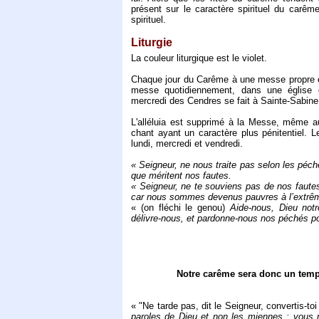
présent sur le caractère spirituel du carê
spirituel.
Liturgie
La couleur liturgique est le violet.
Chaque jour du Carême à une messe propre en
messe quotidiennement, dans une église ch
mercredi des Cendres se fait à Sainte-Sabine
L'alléluia est supprimé à la Messe, même a
chant ayant un caractère plus pénitentiel. 
lundi, mercredi et vendredi.
« Seigneur, ne nous traite pas selon les pé
que méritent nos fautes.
« Seigneur, ne te souviens pas de nos faute
car nous sommes devenus pauvres à l’extrê
« (on fléchi le genou)
Aide-nous, Dieu notr
délivre-nous, et pardonne-nous nos péchés p
Notre carême sera donc un temps
« "Ne tarde pas, dit le Seigneur, convertis-toi
paroles de Dieu et non les miennes ; vous 