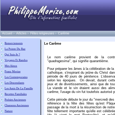
Accueil
Articles
Fêtes religieuses
Carême
>
>
>
Le Carême
Remerciements
La Pointe Du Raz
Qui Suis-Je ?
Le nom carême provient de la contr
Voyages Et Randos
"
quadragesima
", qui signifie quarantième.
Mes Aïeux
Pour préparer les âmes à la célébration de la 
Franz Morize
catholique, s'inspirant du jeûne du Christ dan
période de 40 jours de pénitence. L'observ
Les Contemporains
selon les époques. On devait, durant cette
Les Descendants
jeux et de divertissements, ainsi que de tou
La viande et le vin étaient aussi des alime
Les Amis De La Famille
carême, l'usage du vin fut toutefois autorisé p
Recettes Familiales
Cette période débute le jour du "mercredi des
Poésies Anciennes
référence à la fête des fêtes qu'est Pâque
Chansons Anciennes
passage de la mort à la résurrection de notr
fête tellement importante qu'elle est célébré
Nature
(de là vient le mot Pentecôte), et qu'el