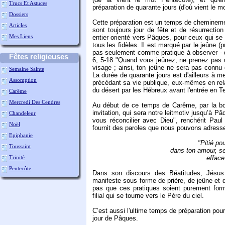
Trucs Et Astuces
préparation de quarante jours (d'où vient le 
Dossiers
Cette préparation est un temps de chemineme
Articles
sont toujours jour de fête et de résurrec
Mes Liens
entier orienté vers Pâques, pour ceux qui se 
tous les fidèles. Il est marqué par le jeûne (pri
pas seulement comme pratique à observer - d'
Fêtes religieuses
6, 5-18 "Quand vous jeûnez, ne prenez pas un
visage ; ainsi, ton jeûne ne sera pas connu
Semaine Sainte
La durée de quarante jours est d'ailleurs à m
Assomption
précédant sa vie publique, eux-mêmes en rel
du désert par les Hébreux avant l'entrée en T
Carême
Mercredi Des Cendres
Au début de ce temps de Carême, par la bo
invitation, qui sera notre leitmotiv jusqu’à 
Chandeleur
vous réconcilier avec Dieu", renchérit Pau
Noël
fournit des paroles que nous pouvons adresse
Epiphanie
"Pitié po
Toussaint
dans ton amour, se
Trinité
efface
Pentecôte
Dans son discours des Béatitudes, Jésus
manifeste sous forme de prière, de jeûne et d’
pas que ces pratiques soient purement forme
filial qui se tourne vers le Père du ciel.
C’est aussi l'ultime temps de préparation pour
jour de Pâques.