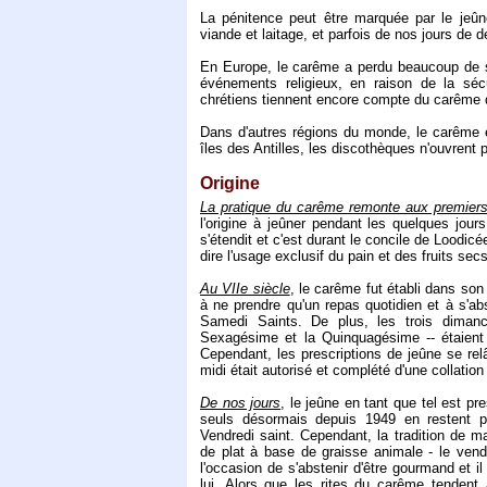
La pénitence peut être marquée par le jeûn
viande et laitage, et parfois de nos jours de d
En Europe, le carême a perdu beaucoup de s
événements religieux, en raison de la sécu
chrétiens tiennent encore compte du carême 
Dans d'autres régions du monde, le carême e
îles des Antilles, les discothèques n'ouvrent
Origine
La pratique du carême remonte aux premiers
l'origine à jeûner pendant les quelques jou
s'étendit et c'est durant le concile de Loodic
dire l'usage exclusif du pain et des fruits s
Au VIIe siècle
, le carême fut établi dans son
à ne prendre qu'un repas quotidien et à s'abs
Samedi Saints. De plus, les trois diman
Sexagésime et la Quinquagésime -- étaient
Cependant, les prescriptions de jeûne se relâ
midi était autorisé et complété d'une collation 
De nos jours
, le jeûne en tant que tel est 
seuls désormais depuis 1949 en restent p
Vendredi saint. Cependant, la tradition de ma
de plat à base de graisse animale - le ven
l'occasion de s'abstenir d'être gourmand et i
lui. Alors que les rites du carême tendent