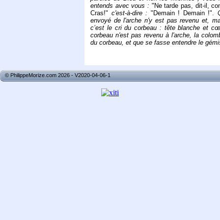
entends avec vous :
"Ne tarde pas, dit-il, c
Cras!"
c'est-à-dire :
"Demain ! Demain !".
envoyé de l'arche n'y est pas revenu et, mai
c’est le cri du corbeau : tête blanche et cœu
corbeau n'est pas revenu à l'arche, la colo
du corbeau, et que se fasse entendre le gém
Saint Césa
© PhilippeMorize.com 2026 - V2020-04-06-1