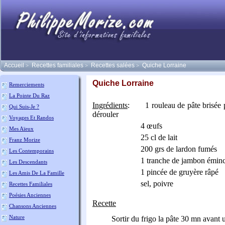
Accueil
Recettes familiales
Recettes salées
Quiche Lorraine
>
>
>
Quiche Lorraine
Remerciements
La Pointe Du Raz
Ingrédients
:
1 rouleau de pâte brisée 
Qui Suis-Je ?
dérouler
Voyages Et Randos
4 œufs
Mes Aïeux
25 cl de lait
Franz Morize
200 grs de lardon fumés
Les Contemporains
1 tranche de jambon émin
Les Descendants
1 pincée de gruyère râpé
Les Amis De La Famille
sel, poivre
Recettes Familiales
Poésies Anciennes
Recette
Chansons Anciennes
Nature
Sortir du frigo la pâte 30 mn avant u