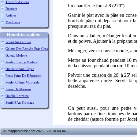
Trucs Et Astuces
Préchauffer le four à 8.(270°)
Dossiers
Garnir le plat avec la pâte en conse
Articles
bords de pâte qui dépassent pour fai
Mes Liens
presque au raz du plat.
Recettes salées
Dans un saladier, mélanger les 4 oeu
et du poivre. Ajouter à la préparati
Boeuf Au Carottes
Galette Des Rois Au Foie Gras
Mélanger, verser dans le moule, ajou
Galette Molette
Mettre au four chaud pendant 10 mns
Jambon Sauce Madère
de la cuisson pendant encore 10 mn
Omelette Aux Cèpes
Prévoir une
cuisson de 20' à 25'
sel
Petits Pains De Kérouzien
belle apparence dorée. Servir la 
Poulet Crème-Moutarde
dessèche.
Purée De Marrons
Quiche Lorraine
Soufflé Au Fromage
On peut aussi, pour une petite va
lardons par de fines tranches de ba
de cheddar (astuce fournie par Joc
© PhilippeMorize.com 2026 - V2020-04-06-1