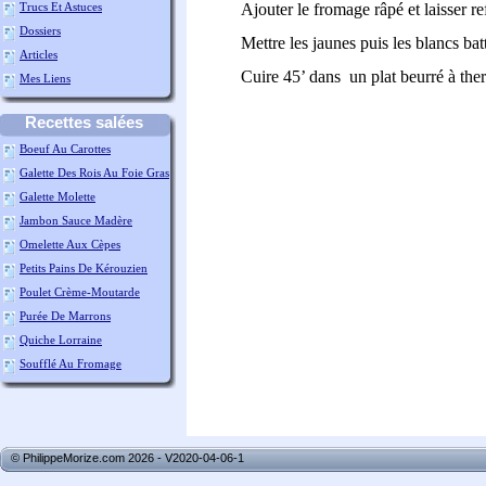
Trucs Et Astuces
Ajouter le fromage râpé et laisser ref
Dossiers
Mettre les jaunes puis les blancs bat
Articles
Cuire 45’ dans un plat beurré à the
Mes Liens
Recettes salées
Boeuf Au Carottes
Galette Des Rois Au Foie Gras
Galette Molette
Jambon Sauce Madère
Omelette Aux Cèpes
Petits Pains De Kérouzien
Poulet Crème-Moutarde
Purée De Marrons
Quiche Lorraine
Soufflé Au Fromage
© PhilippeMorize.com 2026 - V2020-04-06-1