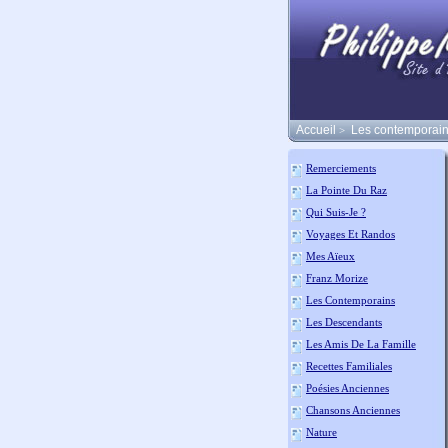
Accueil
Les contemporai
>
Remerciements
La Pointe Du Raz
Qui Suis-Je ?
Voyages Et Randos
Mes Aïeux
Franz Morize
Les Contemporains
Les Descendants
Les Amis De La Famille
Recettes Familiales
Poésies Anciennes
Chansons Anciennes
Nature