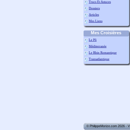
Trucs Et Astuces
Dossiers
Articles
Mes Liens
Mes Croisières
Le Pô
Méditerranée
Le Rhin Romantique
Transatlantique
© PhilippeMorize.com 2026 - 