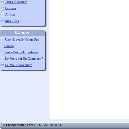
Trucs Et Astuces
Dossiers
Articles
Mes Liens
Cancer
Une Nouvelle Vision Des
Choses
Votre Propre Expérience
Le Pourquoi Du Comment ?
Le Mal Et Ses Suites
© PhilippeMorize.com 2026 - V2020-04-06-1