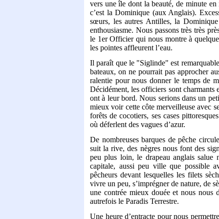
vers une île dont la beauté, de minute en 
c’est la Dominique (aux Anglais). Exce
sœurs, les autres Antilles, la Dominique
enthousiasme. Nous passons très très près 
le 1er Officier qui nous montre à quelqu
les pointes affleurent l’eau.
Il paraît que le "Siglinde" est remarquabl
bateaux, on ne pourrait pas approcher auss
ralentie pour nous donner le temps de mie
Décidément, les officiers sont charmants e
ont à leur bord. Nous serions dans un pe
mieux voir cette côte merveilleuse avec s
forêts de cocotiers, ses cases pittoresque
où déferlent des vagues d’azur.
De nombreuses barques de pêche circule
suit la rive, des nègres nous font des si
peu plus loin, le drapeau anglais salu
capitale, aussi peu ville que possible 
pêcheurs devant lesquelles les filets sèch
vivre un peu, s’imprégner de nature, de sèv
une contrée mieux douée et nous nous d
autrefois le Paradis Terrestre.
Une heure d’entracte pour nous permettre