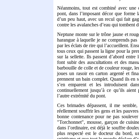
Néanmoins, tout est combiné avec une ori
pont, dans l’imposant décor que forme 
d’un peu haut, avec un recul qui fait ga
contre les avalanches d’eau qui tombent d
Neptune monte sur le trône jaune et rouge 
harangue à laquelle je ne comprends pas 
par les éclats de rire qui l’accueillent. En
tous ceux qui passent la ligne pour la pre
sur la sellette. Ils passent d’abord entre
font subir des auscultations et des massa
barbouille de colle et de couleur rouge, l
joues un rasoir en carton argenté et fi
prennent un bain complet. Quand ils en so
s’en emparent et les introduisent da
continuellement jusqu’à ce qu’ils aient 
l’autre extrémité du pont.
Ces brimades dépassent, il me semble, l
réellement souffrir les gens et les pauvre
bonne contenance pour ne pas soulever
"Torchonnet", mousse, garçon de cuisin
dans l’ordinaire, est déjà le souffre doul
plus respecté est le docteur du bord, u
spiritisme et que tout le monde déclare d’u