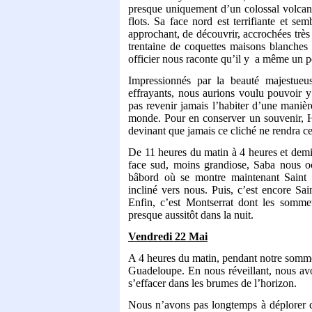
presque uniquement d’un colossal volcan 
flots. Sa face nord est terrifiante et s
approchant, de découvrir, accrochées très
trentaine de coquettes maisons blanches 
officier nous raconte qu’il y
a même un pet
Impressionnés par la beauté majestueu
effrayants, nous aurions voulu pouvoir y
pas revenir jamais l’habiter d’une maniè
monde. Pour en conserver un souvenir, He
devinant que jamais ce cliché ne rendra cet
De 11 heures du matin à 4 heures et de
face sud, moins grandiose, Saba nous o
bâbord où se montre maintenant Saint E
incliné vers nous. Puis, c’est encore Sa
Enfin, c’est Montserrat dont les somme
presque aussitôt dans la nuit.
Vendredi 22 Mai
A 4 heures du matin, pendant notre sommeil
Guadeloupe. En nous réveillant, nous avon
s’effacer dans les brumes de l’horizon.
Nous n’avons pas longtemps à déplorer ce