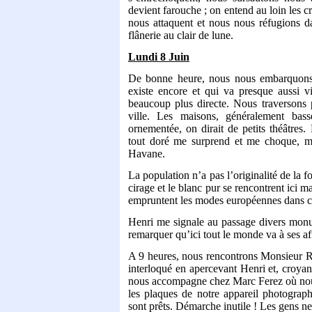
devient farouche ; on entend au loin les c
nous attaquent et nous nous réfugions d
flânerie au clair de lune.
Lundi 8 Juin
De bonne heure, nous nous embarquons 
existe encore et qui va presque aussi vi
beaucoup plus directe. Nous traversons 
ville. Les maisons, généralement bass
ornementée, on dirait de petits théâtres.
tout doré me surprend et me choque, m
Havane.
La population n’a pas l’originalité de la 
cirage et le blanc pur se rencontrent ici m
empruntent les modes européennes dans ce
Henri me signale au passage divers monume
remarquer qu’ici tout le monde va à ses af
A 9 heures, nous rencontrons Monsieur Ra
interloqué en apercevant Henri et, croyant
nous accompagne chez Marc Ferez où nous 
les plaques de notre appareil photograph
sont prêts. Démarche inutile ! Les gens ne 