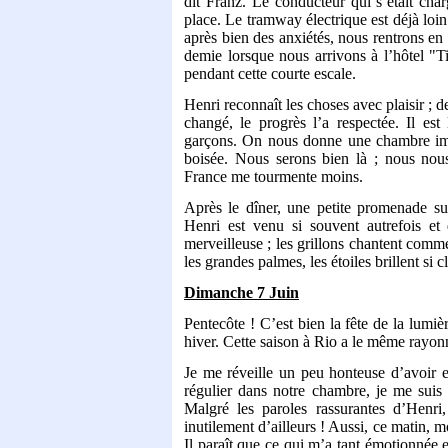
dit Franz. Le conducteur qui s’était cha
place. Le tramway électrique est déjà loi
après bien des anxiétés, nous rentrons en 
demie lorsque nous arrivons à l’hôtel "T
pendant cette courte escale.
Henri reconnaît les choses avec plaisir ; 
changé, le progrès l’a respectée. Il es
garçons. On nous donne une chambre imm
boisée. Nous serons bien là ; nous nous
France me tourmente moins.
Après le dîner, une petite promenade su
Henri est venu si souvent autrefois et 
merveilleuse ; les grillons chantent comme
les grandes palmes, les étoiles brillent si c
Dimanche 7 Juin
Pentecôte ! C’est bien la fête de la lumi
hiver. Cette saison à Rio a le même rayo
Je me réveille un peu honteuse d’avoir e
régulier dans notre chambre, je me suis
Malgré les paroles rassurantes d’Henri
inutilement d’ailleurs ! Aussi, ce matin, 
Il paraît que ce qui m’a tant émotionnée e