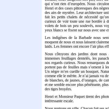
qui n’ont rien d’européen. Nous circulons
Henri et des cases pittoresques des nègres
des airs de mystère. Leur architecture un
fait les petits chalets de nécessité qu’o
curieux de voir toute une rue bordée à dr
volets de bois un peu soulevés, nous voy
yeux blancs se fixent sur nous avec une e
Les indigènes de la Barbade nous semble
moquent de nous et nous laissent clairemen
laids. Les femmes ont encore l’air plus e
Nous côtoyons des jardins dont nous a
immenses feuillages dentelés, les panach
nos regards curieux. Nous remarquons des
portent pas de feuilles mais s’ornent à l
Un nègre m’en cueille un bouquet. Nature
comme elle le mérite. Je n’ai jamais vu de 
de blanches, de jaunes, d’oranges, de car
et me semble encore plus pénétrante, plus 
des tiges broyées.
Henri et Monsieur Paquet tirent des photo
intéressante escale.
Nous rentrons en ville. Chacun fait ses a