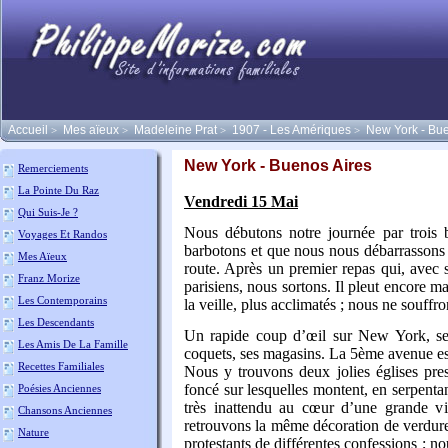
Accueil
Mes aïeux
Madeleine Prat
1907 - Les Amériques
New York - Bue
>
>
>
>
New York - Buenos Aires
Remerciements
La Pointe Du Raz
Vendredi 15 Mai
Qui Suis-Je ?
Nous débutons notre journée par trois 
Voyages Et Randos
barbotons et que nous nous débarrassons
Mes Aïeux
route. Après un premier repas qui, avec s
Franz Morize
parisiens, nous sortons. Il pleut encore 
Les Contemporains
la veille, plus acclimatés ; nous ne souffr
Les Descendants
Un rapide coup d’œil sur New York, ses
Les Amis De La Famille
coquets, ses magasins. La 5ème avenue est 
Recettes Familiales
Nous y trouvons deux jolies églises pres
foncé sur lesquelles montent, en serpentant
Poésies Anciennes
très inattendu au cœur d’une grande vill
Chansons Anciennes
retrouvons la même décoration de verdure
Nature
protestants de différentes confessions ; 