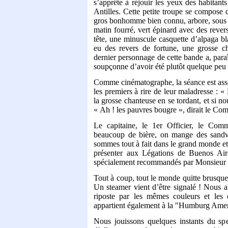
s’apprête à réjouir les yeux des habitant
Antilles. Cette petite troupe se compose
gros bonhomme bien connu, arbore, sous l
matin fourré, vert épinard avec des revers
tête, une minuscule casquette d’alpaga bla
eu des revers de fortune, une grosse c
dernier personnage de cette bande a, paraî
soupçonne d’avoir été plutôt quelque peu 
Comme cinématographe, la séance est assez 
les premiers à rire de leur maladresse : 
la grosse chanteuse en se tordant, et si no
« Ah ! les pauvres bougre », dirait le C
Le capitaine, le 1er Officier, le Commi
beaucoup de bière, on mange des sand
sommes tout à fait dans le grand monde e
présenter aux Légations de Buenos Ai
spécialement recommandés par Monsieur
Tout à coup, tout le monde quitte brusquem
Un steamer vient d’être signalé ! Nous al
riposte par les mêmes couleurs et les 
appartient également à la "Humburg Amer
Nous jouissons quelques instants du spe