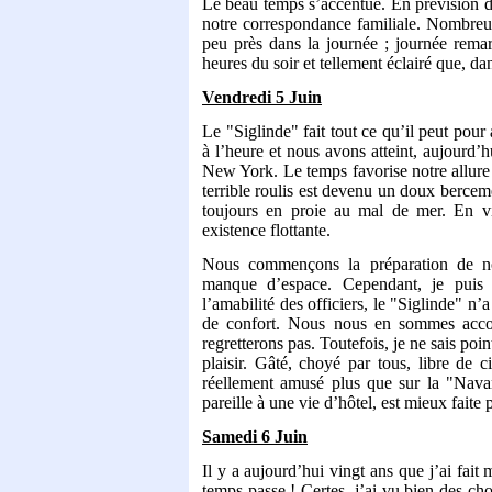
Le beau temps s’accentue. En prévision d
notre correspondance familiale. Nombreux
peu près dans la journée ; journée rema
heures du soir et tellement éclairé que, da
Vendredi 5 Juin
Le "Siglinde" fait tout ce qu’il peut pour
à l’heure et nous avons atteint, aujourd’
New York. Le temps favorise notre allure a
terrible roulis est devenu un doux bercem
toujours en proie au mal de mer. En vin
existence flottante.
Nous commençons la préparation de n
manque d’espace. Cependant, je puis 
l’amabilité des officiers, le "Siglinde" n’
de confort. Nous nous en sommes accom
regretterons pas. Toutefois, je ne sais po
plaisir. Gâté, choyé par tous, libre de ci
réellement amusé plus que sur la "Navar
pareille à une vie d’hôtel, est mieux faite
Samedi 6 Juin
Il y a aujourd’hui vingt ans que j’ai f
temps passe ! Certes, j’ai vu bien des cho