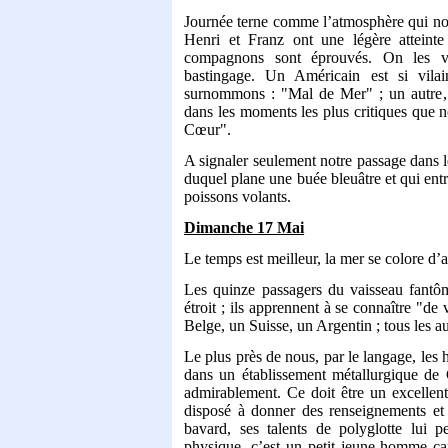
Journée terne comme l’atmosphère qui no
Henri et Franz ont une légère atteint
compagnons sont éprouvés. On les vo
bastingage. Un Américain est si vila
surnommons : "Mal de Mer" ; un autre, 
dans les moments les plus critiques que 
Cœur".
A signaler seulement notre passage dans 
duquel plane une buée bleuâtre et qui ent
poissons volants.
Dimanche 17 Mai
Le temps est meilleur, la mer se colore d’
Les quinze passagers du vaisseau fantôme
étroit ; ils apprennent à se connaître "de
Belge, un Suisse, un Argentin ; tous les a
Le plus près de nous, par le langage, les h
dans un établissement métallurgique de 
admirablement. Ce doit être un excellen
disposé à donner des renseignements et à
bavard, ses talents de polyglotte lui 
physique, c’est un petit jeune-homme car