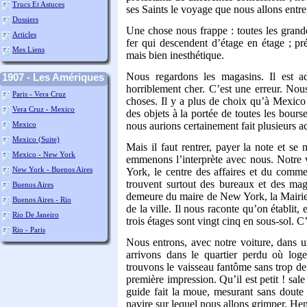
Trucs Et Astuces
ses Saints le voyage que nous allons entr
Dossiers
Une chose nous frappe : toutes les grande
Articles
fer qui descendent d’étage en étage ; préc
Mes Liens
mais bien inesthétique.
Nous regardons les magasins. Il est 
1907 - Les Amériques
horriblement cher. C’est une erreur. No
Paris - Vera Cruz
choses. Il y a plus de choix qu’à Mexico 
Vera Cruz - Mexico
des objets à la portée de toutes les bour
Mexico
nous aurions certainement fait plusieurs ac
Mexico (suite)
Mais il faut rentrer, payer la note et se
Mexico - New York
emmenons l’interprète avec nous. Notre 
New York - Buenos Aires
York, le centre des affaires et du comme
trouvent surtout des bureaux et des mag
Buenos Aires
demeure du maire de New York, la Mairie, 
Buenos Aires - Rio
de la ville. Il nous raconte qu’on établit
Rio De Janeiro
trois étages sont vingt cinq en sous-sol. 
Rio - Paris
Nous entrons, avec notre voiture, dans u
arrivons dans le quartier perdu où log
trouvons le vaisseau fantôme sans trop de 
première impression. Qu’il est petit ! sal
guide fait la moue, mesurant sans doute 
navire sur lequel nous allons grimper. Henri