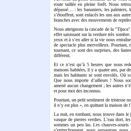
route taillée en pleine forêt. Nous retr
dépassé… : les bananiers, les palmiers, l
s’étouffent, sont enlacés les uns aux autr
branches avec des mouvements de reptiles
Nous atteignons la cascade de la "Tijuca" 
effet saisissant sur la verdure très sombre
yeux et à s’en aller si la vie nous entraî
de spectacle plus merveilleux. Pourtant,
tournant, ce sont des surprises, des liane
différent.
Et ce n’est qu’à 5 heures que nous re
maisons habitées, il y a quatre ans, par d
mais les habitants se sont envolés. Où s
Que nous importe d’ailleurs ! Nous so
amené aucun changement ; les autres n’é
et pour moi des inconnus.
Pourtant, un petit sentiment de tristesse n
il n’y est plus », en quittant la maison de 
La nuit, en tombant, nous trouve dans le 
vasque de pierres verdies. L’eau dort, les
sommes un peu las. Les chauves-souris 
s’entrechoquent, nous sursautons nous