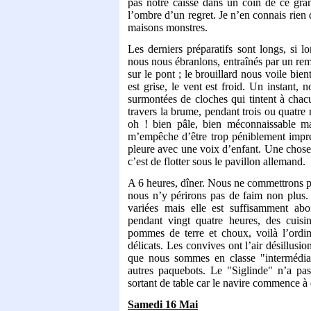
pas notre caisse dans un coin de ce gra
l’ombre d’un regret. Je n’en connais rien qu
maisons monstres.
Les derniers préparatifs sont longs, si l
nous nous ébranlons, entraînés par un rem
sur le pont ; le brouillard nous voile bie
est grise, le vent est froid. Un instant,
surmontées de cloches qui tintent à chac
travers la brume, pendant trois ou quatre 
oh ! bien pâle, bien méconnaissable 
m’empêche d’être trop péniblement impre
pleure avec une voix d’enfant. Une chose
c’est de flotter sous le pavillon allemand.
A 6 heures, dîner. Nous ne commettrons p
nous n’y périrons pas de faim non plus. 
variées mais elle est suffisamment ab
pendant vingt quatre heures, des cuisin
pommes de terre et choux, voilà l’ordin
délicats. Les convives ont l’air désillusi
que nous sommes en classe "intermédiai
autres paquebots. Le "Siglinde" n’a p
sortant de table car le navire commence à 
Samedi 16 Mai