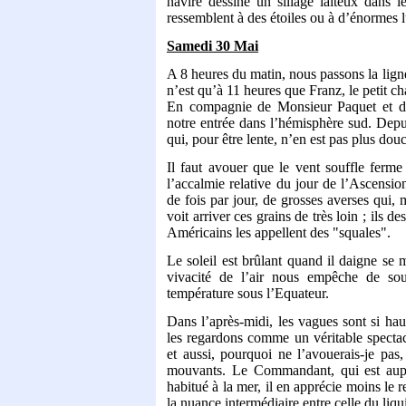
navire dessine un sillage laiteux dans l
ressemblent à des étoiles ou à d’énormes l
Samedi 30 Mai
A 8 heures du matin, nous passons la lign
n’est qu’à 11 heures que Franz, le petit c
En compagnie de Monsieur Paquet et du
notre entrée dans l’hémisphère sud. Depuis
qui, pour être lente, n’en est pas plus douc
Il faut avouer que le vent souffle ferm
l’accalmie relative du jour de l’Ascensio
de fois par jour, de grosses averses qui, 
voit arriver ces grains de très loin ; ils d
Américains les appellent des "squales".
Le soleil est brûlant quand il daigne se
vivacité de l’air nous empêche de sou
température sous l’Equateur.
Dans l’après-midi, les vagues sont si haut
les regardons comme un véritable spectacl
et aussi, pourquoi ne l’avouerais-je pa
mouvants. Le Commandant, qui est aupr
habitué à la mer, il en apprécie moins le r
la nuance intermédiaire entre celle du liqu