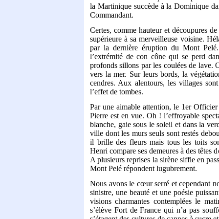
la Martinique succède à la Dominique dan
Commandant.
Certes, comme hauteur et découpures de 
supérieure à sa merveilleuse voisine. Héla
par la dernière éruption du Mont Pelé
l’extrémité de con cône qui se perd dan
profonds sillons par les coulées de lave. 
vers la mer. Sur leurs bords, la végétati
cendres. Aux alentours, les villages sont 
l’effet de tombes.
Par une aimable attention, le 1er Officier
Pierre est en vue. Oh ! l’effroyable specta
blanche, gaie sous le soleil et dans la ver
ville dont les murs seuls sont restés debou
il brille des fleurs mais tous les toits s
Henri compare ses demeures à des têtes de
A plusieurs reprises la sirène siffle en p
Mont Pelé répondent lugubrement.
Nous avons le cœur serré et cependant nou
sinistre, une beauté et une poésie puissan
visions charmantes contemplées le matin
s’élève Fort de France qui n’a pas souffer
s’étagent des cultures de cannes à sucre et