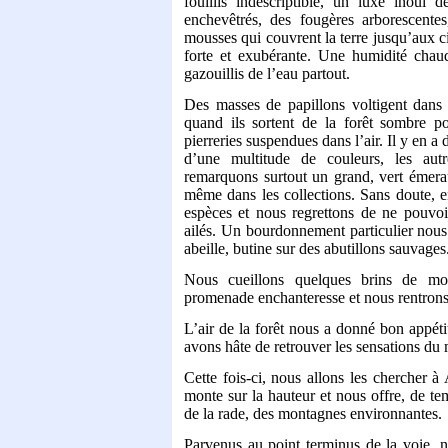
fouillis indescriptible, un luxe inouï
enchevêtrés, des fougères arborescentes
mousses qui couvrent la terre jusqu’aux c
forte et exubérante. Une humidité chaud
gazouillis de l’eau partout.
Des masses de papillons voltigent dans l
quand ils sortent de la forêt sombre p
pierreries suspendues dans l’air. Il y en a
d’une multitude de couleurs, les aut
remarquons surtout un grand, vert émerau
même dans les collections. Sans doute, e
espèces et nous regrettons de ne pouvo
ailés. Un bourdonnement particulier nous
abeille, butine sur des abutillons sauvages
Nous cueillons quelques brins de mou
promenade enchanteresse et nous rentrons
L’air de la forêt nous a donné bon appéti
avons hâte de retrouver les sensations du 
Cette fois-ci, nous allons les chercher 
monte sur la hauteur et nous offre, de te
de la rade, des montagnes environnantes.
Parvenus au point terminus de la voie, 