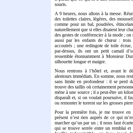
souris.
A 9 heures, nous allons à la messe. Réunio
des toilettes claires, légères, des moussel
comme pour un bal, poudrées, étincelante
naturellement que si elles disaient leur c
des gestes de conférencier à la mode ; on 
aussi par les enfants de chœur : trois
accoutrés ; une redingote de toile écru
par-dessus, ils ont un petit camail d’
ressemble étonnamment à Monsieur Duma
silhouette longue et maigre.
Nous rentrons à l’hôtel et, avant le d
alentours immédiats. En somme, nous resto
sans limite en profondeur : il se perd da
trouve des taillis où certainement personn
mène à une source ; il a peut-être un kilo
disparaît et, si on voulait poursuive, il 
ou remonter le torrent sur les grosses pier
Pour la première fois, je me trouve en p
présent n’est rien auprès de ce qui m’
marcher qu’un par un ; il nous faut écarte
qui se trouve serrée entre un remblai et