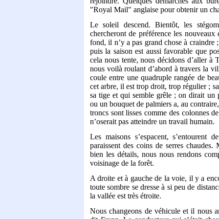
rejoindre. Quelques démarches aux bu
"Royal Mail" anglaise pour obtenir un cha
Le soleil descend. Bientôt, les stégo
chercheront de préférence les nouveaux d
fond, il n’y a pas grand chose à craindre 
puis la saison est aussi favorable que po
cela nous tente, nous décidons d’aller à T
nous voilà roulant d’abord à travers la vi
coule entre une quadruple rangée de beau
cet arbre, il est trop droit, trop régulier ;
sa tige et qui semble grêle ; on dirait u
ou un bouquet de palmiers a, au contraire,
troncs sont lisses comme des colonnes de 
n’oserait pas atteindre un travail humain.
Les maisons s’espacent, s’entourent d
paraissent des coins de serres chaudes. M
bien les détails, nous nous rendons comp
voisinage de la forêt.
A droite et à gauche de la voie, il y a enc
toute sombre se dresse à si peu de distan
la vallée est très étroite.
Nous changeons de véhicule et il nous 