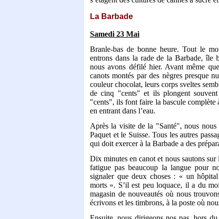
La Barbade
Samedi 23 Mai
Branle-bas de bonne heure. Tout le mo
entrons dans la rade de la Barbade, île 
nous avons défilé hier. Avant même que 
canots montés par des nègres presque nus.
couleur chocolat, leurs corps sveltes semb
de cinq "cents" et ils plongent souvent
"cents", ils font faire la bascule complète 
en entrant dans l’eau.
Après la visite de la "Santé", nous nou
Paquet et le Suisse. Tous les autres pass
qui doit exercer à la Barbade a des prépar
Dix minutes en canot et nous sautons sur l
fatigue pas beaucoup la langue pour no
signaler que deux choses : « un hôpital
morts ». S’il est peu loquace, il a du m
magasin de nouveautés où nous trouvons 
écrivons et les timbrons, à la poste où n
Ensuite, nous dirigeons nos pas, hors du c