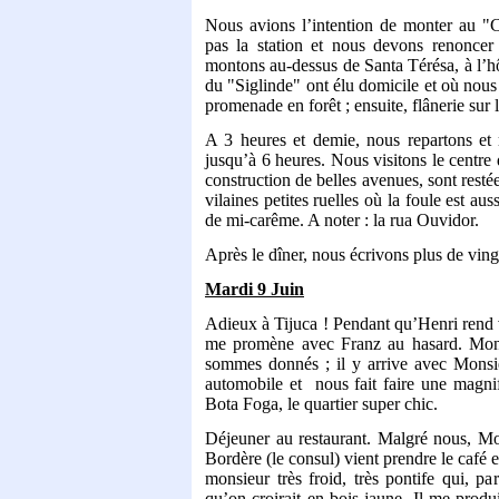
Nous avions l’intention de monter au "
pas la station et nous devons renoncer
montons au-dessus de Santa Térésa, à l’h
du "Siglinde" ont élu domicile et où nou
promenade en forêt ; ensuite, flânerie sur
A 3 heures et demie, nous repartons et
jusqu’à 6 heures. Nous visitons le centre 
construction de belles avenues, sont resté
vilaines petites ruelles où la foule est a
de mi-carême. A noter : la rua Ouvidor.
Après le dîner, nous écrivons plus de ving
Mardi 9 Juin
Adieux à Tijuca ! Pendant qu’Henri rend 
me promène avec Franz au hasard. Mon
sommes donnés ; il y arrive avec Monsi
automobile et
nous fait faire une magn
Bota Foga, le quartier super chic.
Déjeuner au restaurant. Malgré nous, 
Bordère (le consul) vient prendre le café 
monsieur très froid, très pontife qui, pa
qu’on croirait en bois jaune. Il me produ